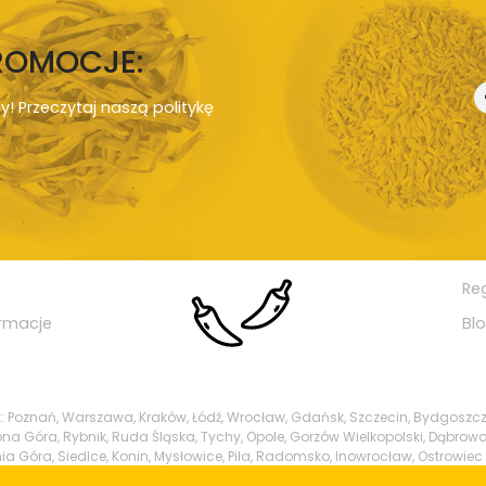
PROMOCJE:
ny! Przeczytaj naszą
politykę
Re
rmacje
Bl
ak: Poznań, Warszawa, Kraków, Łódź, Wrocław, Gdańsk, Szczecin, Bydgoszcz
ielona Góra, Rybnik, Ruda Śląska, Tychy, Opole, Gorzów Wielkopolski, Dąbrowa
ia Góra, Siedlce, Konin, Mysłowice, Piła, Radomsko, Inowrocław, Ostrowiec 
y, Tarnowskie Góry, Świdnica, Brzeg, Świętochłowice, Biała Podlaska, Tcze