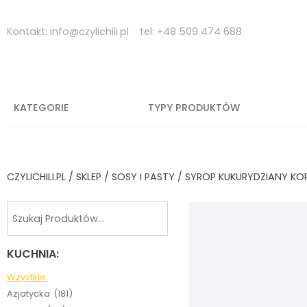
Skip
to
Kontakt:
info@czylichili.pl
tel:
+48 509 474 688
content
KATEGORIE
TYPY PRODUKTÓW
CZYLICHILI.PL
/
SKLEP
/
SOSY I PASTY
/ SYROP KUKURYDZIANY KO
KUCHNIA:
Wzystkie:
Azjatycka
(181)