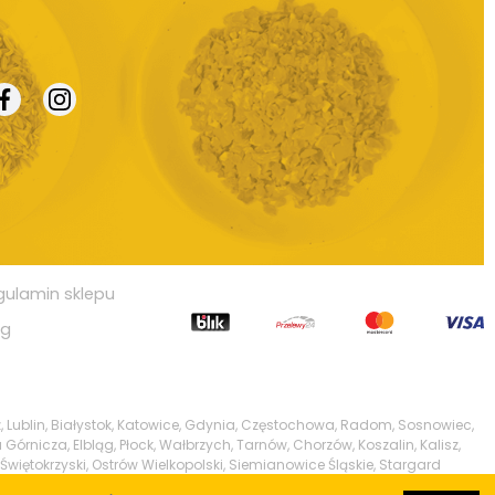
gulamin sklepu
og
, Lublin, Białystok, Katowice, Gdynia, Częstochowa, Radom, Sosnowiec,
 Górnicza, Elbląg, Płock, Wałbrzych, Tarnów, Chorzów, Koszalin, Kalisz,
Świętokrzyski, Ostrów Wielkopolski, Siemianowice Śląskie, Stargard
w, Pabianice, Ełk, Przemyśl, Tomaszów Mazowiecki, Chełm, Włocławek,