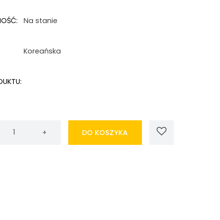
NOŚĆ:
Na stanie
:
Koreańska
DUKTU:
DO KOSZYKA
iany
i