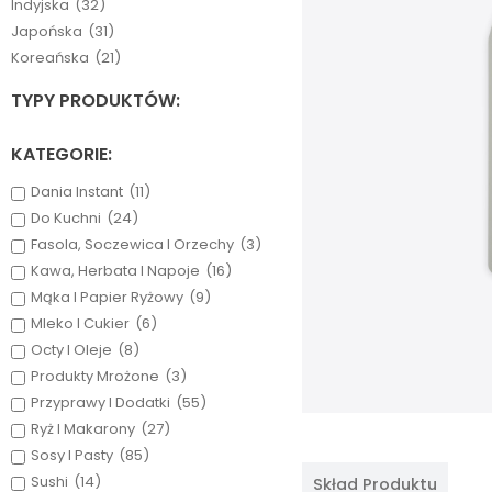
Indyjska
(32)
Japońska
(31)
Koreańska
(21)
TYPY PRODUKTÓW:
KATEGORIE:
Dania Instant
(11)
Do Kuchni
(24)
Fasola, Soczewica I Orzechy
(3)
Kawa, Herbata I Napoje
(16)
Mąka I Papier Ryżowy
(9)
Mleko I Cukier
(6)
Octy I Oleje
(8)
Produkty Mrożone
(3)
Przyprawy I Dodatki
(55)
Ryż I Makarony
(27)
Sosy I Pasty
(85)
Sushi
(14)
Skład Produktu