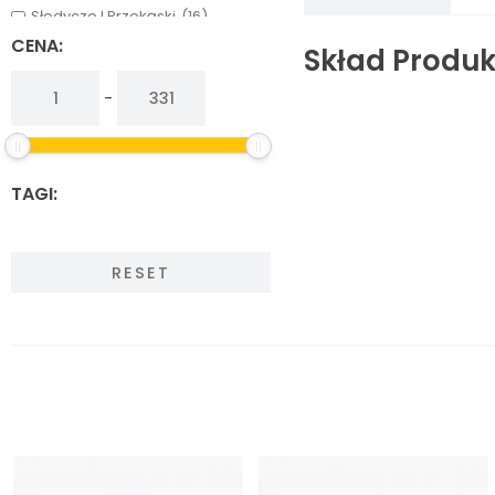
Słodycze I Przekąski
(16)
Warzywa, Grzyby I Owoce
(13)
CENA:
Skład Produk
-
TAGI:
RESET