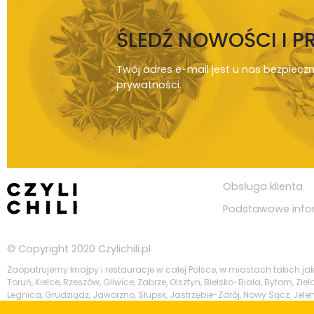
ŚLEDŹ NOWOŚCI I 
Twój adres e-mail jest u nas bezpiecz
prywatności
.
Obsługa klienta
Podstawowe info
© Copyright 2020
Czylichili.pl
Zaopatrujemy knajpy i restauracje w całej Polsce, w miastach takich j
Toruń, Kielce, Rzeszów, Gliwice, Zabrze, Olsztyn, Bielsko-Biała, Bytom, Z
Legnica, Grudziądz, Jaworzno, Słupsk, Jastrzębie-Zdrój, Nowy Sącz, Jelen
Szczeciński, Suwałki, Gniezno, Piotrków Trybunalski, Leszno, Zamość, Żor