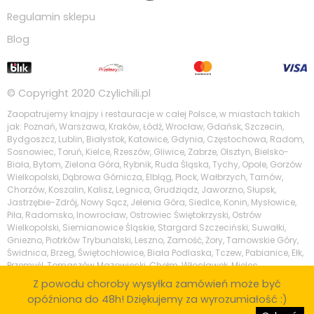
Regulamin sklepu
Blog
© Copyright 2020
Czylichili.pl
Zaopatrujemy knajpy i restauracje w całej Polsce, w miastach takich
jak: Poznań, Warszawa, Kraków, Łódź, Wrocław, Gdańsk, Szczecin,
Bydgoszcz, Lublin, Białystok, Katowice, Gdynia, Częstochowa, Radom,
Sosnowiec, Toruń, Kielce, Rzeszów, Gliwice, Zabrze, Olsztyn, Bielsko-
Biała, Bytom, Zielona Góra, Rybnik, Ruda Śląska, Tychy, Opole, Gorzów
Wielkopolski, Dąbrowa Górnicza, Elbląg, Płock, Wałbrzych, Tarnów,
Chorzów, Koszalin, Kalisz, Legnica, Grudziądz, Jaworzno, Słupsk,
Jastrzębie-Zdrój, Nowy Sącz, Jelenia Góra, Siedlce, Konin, Mysłowice,
Piła, Radomsko, Inowrocław, Ostrowiec Świętokrzyski, Ostrów
Wielkopolski, Siemianowice Śląskie, Stargard Szczeciński, Suwałki,
Gniezno, Piotrków Trybunalski, Leszno, Zamość, Żory, Tarnowskie Góry,
Świdnica, Brzeg, Świętochłowice, Biała Podlaska, Tczew, Pabianice, Ełk,
Przemyśl, Tomaszów Mazowiecki, Chełm, Włocławek, Mielec,
Tarnobrzeg, Krosno, Kędzierzyn-Koźle, Piaseczno, Zgierz, Wodzisław
Z powodu choroby wysyłka zamówień może być
Śląski, Stalowa Wola, Skierniewice, Legionowo, Nowy Targ, Puławy,
opóźniona do 48h! Dziękujemy za wyrozumiałość :)
Otwock, Ostrów Mazowiecka, Ozorków, Sopot, Wejherowo, Bolesławiec,