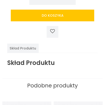
Sos
rybny
SQUID
DO KOSZYKA
4,5L
Skład Produktu
Skład Produktu
Podobne produkty