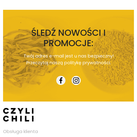
ŚLEDŹ NOWOŚCI I
PROMOCJE:
Twój adres e-mail jest u nas bezpieczny!
Przeczytaj naszą
politykę prywatności
.
Obsługa klienta