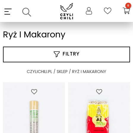
Skip
to
content
Ryż I Makarony
FILTRY
CZYLICHILI.PL
/
SKLEP
/ RYŻ I MAKARONY