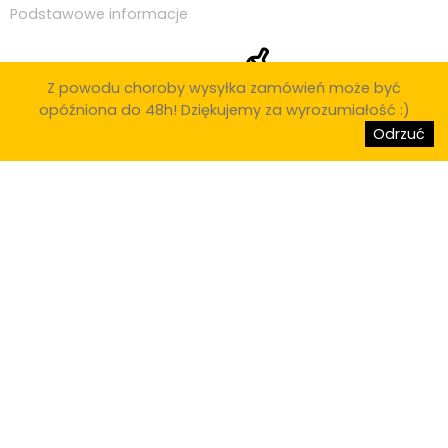
Podstawowe informacje
Z powodu choroby wysyłka zamówień może być
opóźniona do 48h! Dziękujemy za wyrozumiałość :)
Regulamin sklepu
Odrzuć
Blog
© Copyright 2020
Czylichili.pl
Zaopatrujemy knajpy i restauracje w całej Polsce, w miastach takich
jak: Poznań, Warszawa, Kraków, Łódź, Wrocław, Gdańsk, Szczecin,
Bydgoszcz, Lublin, Białystok, Katowice, Gdynia, Częstochowa, Radom,
Sosnowiec, Toruń, Kielce, Rzeszów, Gliwice, Zabrze, Olsztyn, Bielsko-
Biała, Bytom, Zielona Góra, Rybnik, Ruda Śląska, Tychy, Opole, Gorzów
Wielkopolski, Dąbrowa Górnicza, Elbląg, Płock, Wałbrzych, Tarnów,
Chorzów, Koszalin, Kalisz, Legnica, Grudziądz, Jaworzno, Słupsk,
Jastrzębie-Zdrój, Nowy Sącz, Jelenia Góra, Siedlce, Konin, Mysłowice,
Piła, Radomsko, Inowrocław, Ostrowiec Świętokrzyski, Ostrów
Wielkopolski, Siemianowice Śląskie, Stargard Szczeciński, Suwałki,