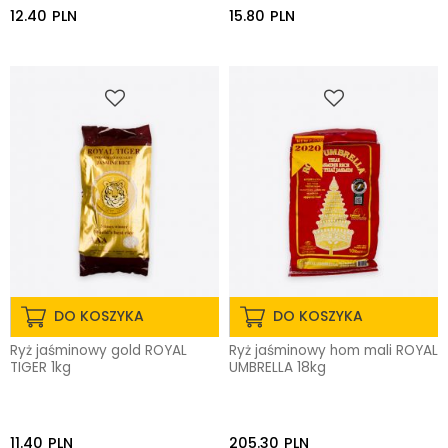
12.40
PLN
15.80
PLN
DO KOSZYKA
DO KOSZYKA
Ryż jaśminowy gold ROYAL
Ryż jaśminowy hom mali ROYAL
TIGER 1kg
UMBRELLA 18kg
11.40
PLN
205.30
PLN