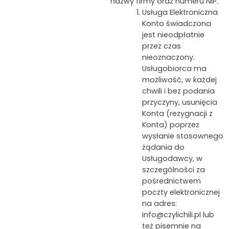
nazwy firmy oraz numeru NIP.
Usługa Elektroniczna
Konto świadczona
jest nieodpłatnie
przez czas
nieoznaczony.
Usługobiorca ma
możliwość, w każdej
chwili i bez podania
przyczyny, usunięcia
Konta (rezygnacji z
Konta) poprzez
wysłanie stosownego
żądania do
Usługodawcy, w
szczególności za
pośrednictwem
poczty elektronicznej
na adres:
info@czylichili.pl lub
też pisemnie na