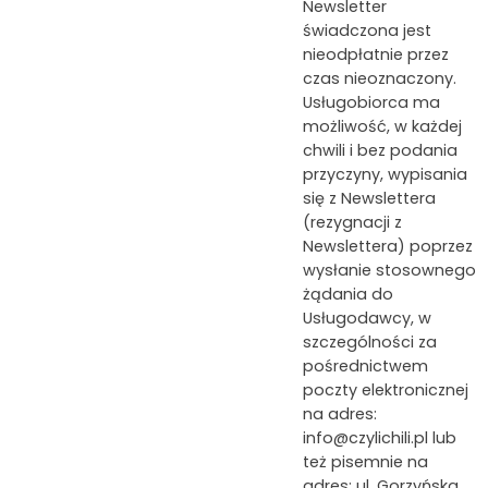
Newsletter
świadczona jest
nieodpłatnie przez
czas nieoznaczony.
Usługobiorca ma
możliwość, w każdej
chwili i bez podania
przyczyny, wypisania
się z Newslettera
(rezygnacji z
Newslettera) poprzez
wysłanie stosownego
żądania do
Usługodawcy, w
szczególności za
pośrednictwem
poczty elektronicznej
na adres:
info@czylichili.pl lub
też pisemnie na
adres: ul. Gorzyńska