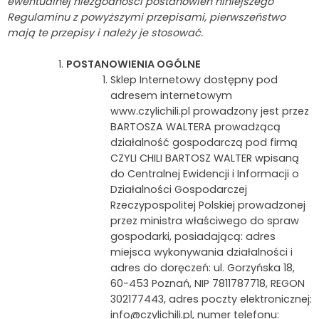
ewentualnej niezgodności postanowień niniejszego
Regulaminu z powyższymi przepisami, pierwszeństwo
mają te przepisy i należy je stosować.
POSTANOWIENIA OGÓLNE
Sklep Internetowy dostępny pod
adresem internetowym
www.czylichili.pl prowadzony jest przez
BARTOSZA WALTERA prowadzącą
działalność gospodarczą pod firmą
CZYLI CHILI BARTOSZ WALTER wpisaną
do Centralnej Ewidencji i Informacji o
Działalności Gospodarczej
Rzeczypospolitej Polskiej prowadzonej
przez ministra właściwego do spraw
gospodarki, posiadającą: adres
miejsca wykonywania działalności i
adres do doręczeń: ul. Gorzyńska 18,
60-453 Poznań, NIP 7811787718, REGON
302177443, adres poczty elektronicznej:
info@czylichili.pl, numer telefonu: