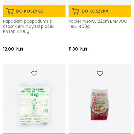
DO KOSZYKA
DO KOSZYKA
Papadam poppadums z
Papier ryżowy 22cm BAMBOO
czosnkiem indyjski placek
TREE 400g
PATAK’S 100g
12.00
PLN
11.30
PLN