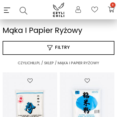
Skip
to
content
Mąka I Papier Ryżowy
FILTRY
CZYLICHILI.PL
/
SKLEP
/ MĄKA I PAPIER RYŻOWY