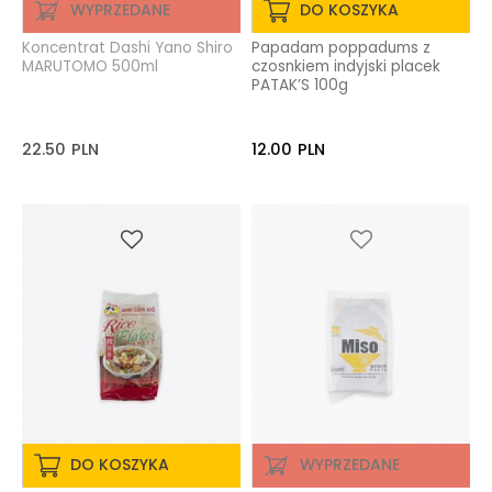
WYPRZEDANE
DO KOSZYKA
Koncentrat Dashi Yano Shiro
Papadam poppadums z
MARUTOMO 500ml
czosnkiem indyjski placek
PATAK’S 100g
22.50
PLN
12.00
PLN
DO KOSZYKA
WYPRZEDANE