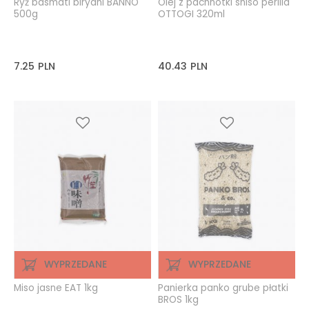
Ryż basmati biryani BANNO
Olej z pachnotki shiso perilla
500g
OTTOGI 320ml
7.25
PLN
40.43
PLN
WYPRZEDANE
WYPRZEDANE
Miso jasne EAT 1kg
Panierka panko grube płatki
BROS 1kg