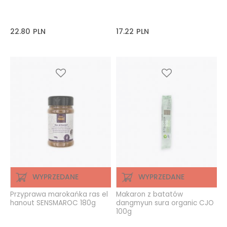
22.80
PLN
17.22
PLN
WYPRZEDANE
WYPRZEDANE
Przyprawa marokańka ras el
Makaron z batatów
hanout SENSMAROC 180g
dangmyun sura organic CJO
100g