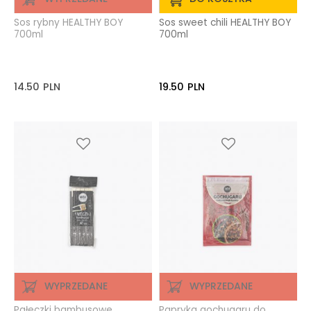
Sos rybny HEALTHY BOY
Sos sweet chili HEALTHY BOY
700ml
700ml
14.50
PLN
19.50
PLN
WYPRZEDANE
WYPRZEDANE
Pałeczki bambusowe
Papryka gochugaru do