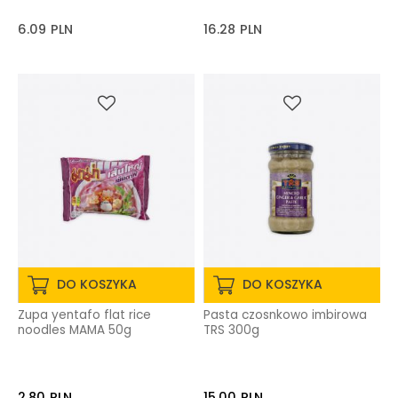
6.09
PLN
16.28
PLN
DO KOSZYKA
DO KOSZYKA
Zupa yentafo flat rice
Pasta czosnkowo imbirowa
noodles MAMA 50g
TRS 300g
2.80
PLN
15.00
PLN