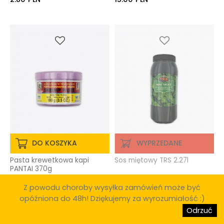
DO KOSZYKA
WYPRZEDANE
Pasta krewetkowa kapi
Sos miętowy TRS 2.27l
PANTAI 370g
Z powodu choroby wysyłka zamówień może być
opóźniona do 48h! Dziękujemy za wyrozumiałość :)
28.80
PLN
28.60
PLN
Odrzuć