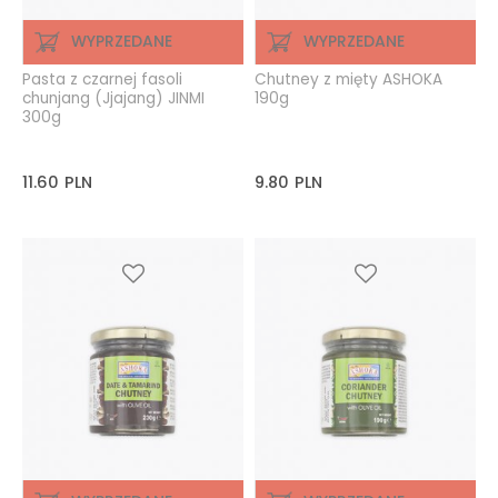
WYPRZEDANE
WYPRZEDANE
Pasta z czarnej fasoli
Chutney z mięty ASHOKA
chunjang (Jjajang) JINMI
190g
300g
11.60
PLN
9.80
PLN