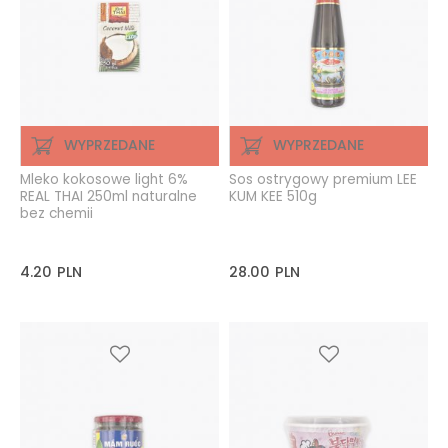
WYPRZEDANE
WYPRZEDANE
Mleko kokosowe light 6%
Sos ostrygowy premium LEE
REAL THAI 250ml naturalne
KUM KEE 510g
bez chemii
4.20
PLN
28.00
PLN