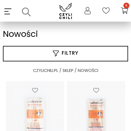
Skip
to
content
Nowości
FILTRY
CZYLICHILI.PL
/
SKLEP
/ NOWOŚCI