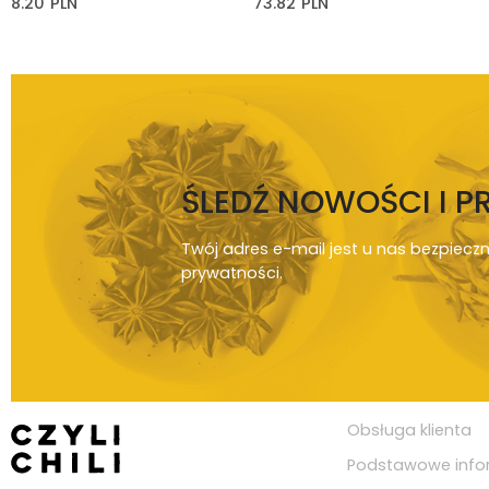
8.20
PLN
73.82
PLN
ŚLEDŹ NOWOŚCI I 
Twój adres e-mail jest u nas bezpiecz
prywatności
.
Obsługa klienta
Podstawowe info