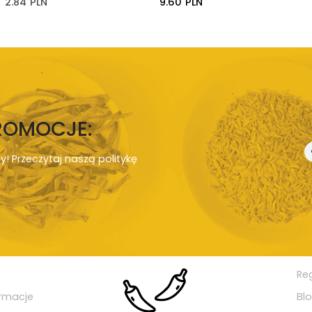
2.84
PLN
9.60
PLN
PROMOCJE:
ny! Przeczytaj naszą
politykę
Re
rmacje
Bl