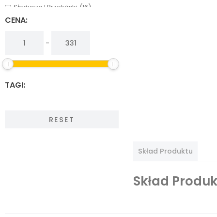
Słodycze I Przekąski
(16)
Warzywa, Grzyby I Owoce
(13)
CENA:
-
TAGI:
RESET
Skład Produktu
Skład Produk