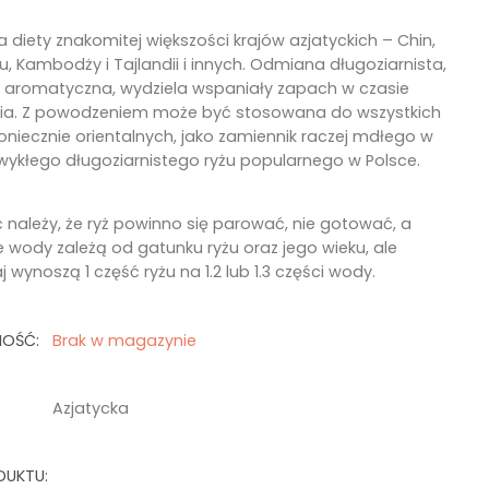
diety znakomitej większości krajów azjatyckich – Chin,
, Kambodży i Tajlandii i innych. Odmiana długoziarnista,
e aromatyczna, wydziela wspaniały zapach w czasie
a. Z powodzeniem może być stosowana do wszystkich
oniecznie orientalnych, jako zamiennik raczej mdłego w
wykłego długoziarnistego ryżu popularnego w Polsce.
 należy, że ryż powinno się parować, nie gotować, a
e wody zależą od gatunku ryżu oraz jego wieku, ale
 wynoszą 1 część ryżu na 1.2 lub 1.3 części wody.
NOŚĆ:
Brak w magazynie
:
Azjatycka
DUKTU: