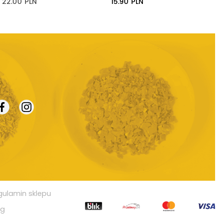
22.00
PLN
15.90
PLN
gulamin sklepu
og