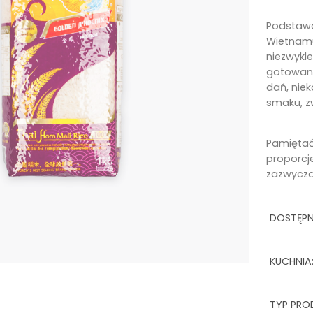
Podstawa 
Wietnamu
niezwykl
gotowani
dań, niek
smaku, z
Pamiętać
proporcj
zazwyczaj
DOSTĘP
KUCHNIA
TYP PRO