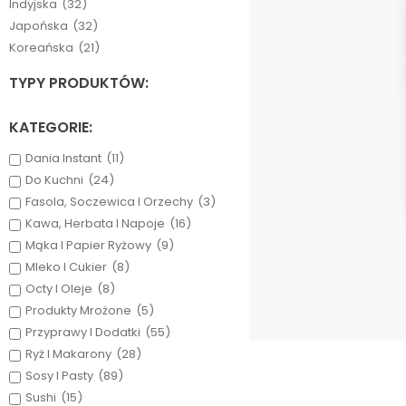
Indyjska
(32)
Japońska
(32)
Koreańska
(21)
TYPY PRODUKTÓW:
KATEGORIE:
Dania Instant
(11)
Do Kuchni
(24)
Fasola, Soczewica I Orzechy
(3)
Kawa, Herbata I Napoje
(16)
Mąka I Papier Ryżowy
(9)
Mleko I Cukier
(8)
Octy I Oleje
(8)
Produkty Mrożone
(5)
Przyprawy I Dodatki
(55)
Ryż I Makarony
(28)
Sosy I Pasty
(89)
Sushi
(15)