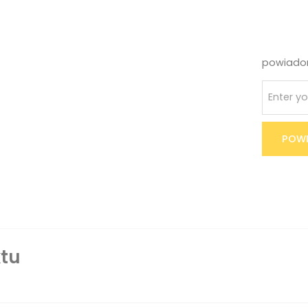
powiadom
POWI
tu