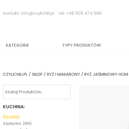
Skip
to
Kontakt:
info@czylichili.pl
tel:
+48 509 474 688
content
KATEGORIE
TYPY PRODUKTÓW
CZYLICHILI.PL
/
SKLEP
/
RYŻ I MAKARONY
/ RYŻ JAŚMINOWY HOM 
KUCHNIA:
Wzystkie:
Azjatycka
(189)