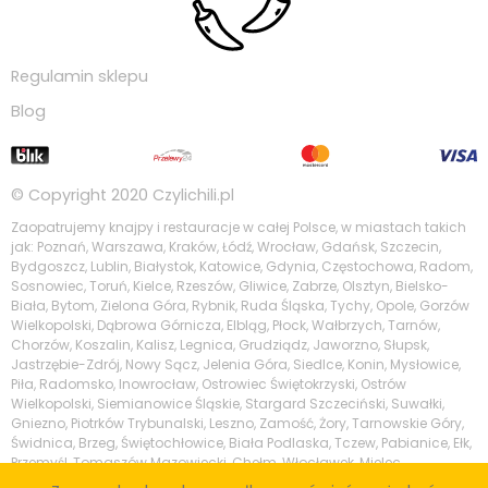
Regulamin sklepu
Blog
© Copyright 2020
Czylichili.pl
Zaopatrujemy knajpy i restauracje w całej Polsce, w miastach takich
jak: Poznań, Warszawa, Kraków, Łódź, Wrocław, Gdańsk, Szczecin,
Bydgoszcz, Lublin, Białystok, Katowice, Gdynia, Częstochowa, Radom,
Sosnowiec, Toruń, Kielce, Rzeszów, Gliwice, Zabrze, Olsztyn, Bielsko-
Biała, Bytom, Zielona Góra, Rybnik, Ruda Śląska, Tychy, Opole, Gorzów
Wielkopolski, Dąbrowa Górnicza, Elbląg, Płock, Wałbrzych, Tarnów,
Chorzów, Koszalin, Kalisz, Legnica, Grudziądz, Jaworzno, Słupsk,
Jastrzębie-Zdrój, Nowy Sącz, Jelenia Góra, Siedlce, Konin, Mysłowice,
Piła, Radomsko, Inowrocław, Ostrowiec Świętokrzyski, Ostrów
Wielkopolski, Siemianowice Śląskie, Stargard Szczeciński, Suwałki,
Gniezno, Piotrków Trybunalski, Leszno, Zamość, Żory, Tarnowskie Góry,
Świdnica, Brzeg, Świętochłowice, Biała Podlaska, Tczew, Pabianice, Ełk,
Przemyśl, Tomaszów Mazowiecki, Chełm, Włocławek, Mielec,
Tarnobrzeg, Krosno, Kędzierzyn-Koźle, Piaseczno, Zgierz, Wodzisław