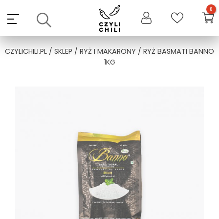
Skip
to
content
CZYLICHILI.PL
/
SKLEP
/
RYŻ I MAKARONY
/ RYŻ BASMATI BANNO
1KG