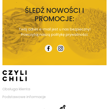
ŚLEDŹ NOWOŚCI I
PROMOCJE:
Twój adres e-mail jest u nas bezpieczny!
Przeczytaj naszą
politykę prywatności
.
Obsługa klienta
Podstawowe informacje