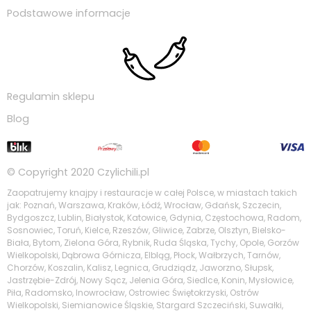
Podstawowe informacje
Regulamin sklepu
Blog
© Copyright 2020
Czylichili.pl
Zaopatrujemy knajpy i restauracje w całej Polsce, w miastach takich
jak: Poznań, Warszawa, Kraków, Łódź, Wrocław, Gdańsk, Szczecin,
Bydgoszcz, Lublin, Białystok, Katowice, Gdynia, Częstochowa, Radom,
Sosnowiec, Toruń, Kielce, Rzeszów, Gliwice, Zabrze, Olsztyn, Bielsko-
Biała, Bytom, Zielona Góra, Rybnik, Ruda Śląska, Tychy, Opole, Gorzów
Wielkopolski, Dąbrowa Górnicza, Elbląg, Płock, Wałbrzych, Tarnów,
Chorzów, Koszalin, Kalisz, Legnica, Grudziądz, Jaworzno, Słupsk,
Jastrzębie-Zdrój, Nowy Sącz, Jelenia Góra, Siedlce, Konin, Mysłowice,
Piła, Radomsko, Inowrocław, Ostrowiec Świętokrzyski, Ostrów
Wielkopolski, Siemianowice Śląskie, Stargard Szczeciński, Suwałki,