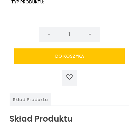
TYP PRODUKTU:
ilość
Przyprawa
do
pieczonej
DO KOSZYKA
kaczki
LOBO
50g
Skład Produktu
Skład Produktu