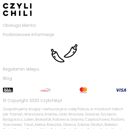
Obsługa klienta
Podstawowe informacje
Regulamin sklepu
Blog
© Copyright 2020
Czylichili.pl
Zaopatrujemy knajpy i restauracje w całej Polsce, w miastach takich
jak: Poznań, Warszawa, Kraków, Łódź, Wrocław, Gdańsk, Szczecin,
Bydgoszcz, Lublin, Białystok, Katowice, Gdynia, Częstochowa, Radom,
Sosnowiec, Toruń, Kielce, Rzeszów, Gliwice, Zabrze, Olsztyn, Bielsko-