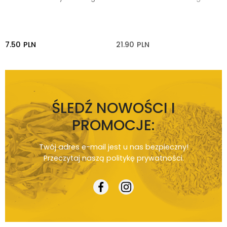
7.50
PLN
21.90
PLN
ŚLEDŹ NOWOŚCI I
PROMOCJE:
Twój adres e-mail jest u nas bezpieczny!
Przeczytaj naszą
politykę prywatności
.