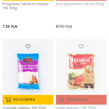
Przyprawa Tandoori masala
Anyż gwiaździsty MELDA 500g
TRS 100g
7.20
PLN
81.00
PLN
DO KOSZYKA
WYPRZEDANE
Czosnek mielony TRS 100g
Dashi wołowe CJW 300g