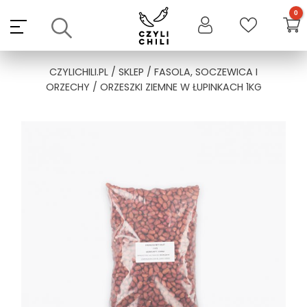
Skip
to
content
CZYLICHILI.PL
/
SKLEP
/
FASOLA, SOCZEWICA I
ORZECHY
/ ORZESZKI ZIEMNE W ŁUPINKACH 1KG