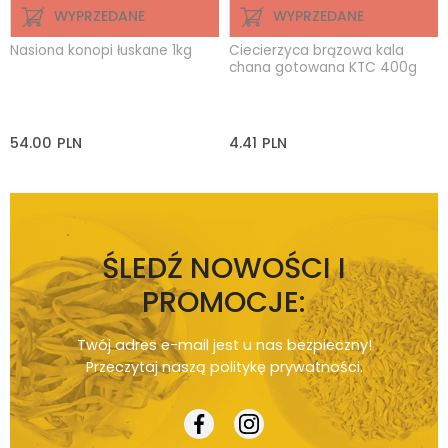
WYPRZEDANE
WYPRZEDANE
Nasiona konopi łuskane 1kg
Ciecierzyca brązowa kala
chana gotowana KTC 400g
54.00
PLN
4.41
PLN
ŚLEDŹ NOWOŚCI I
PROMOCJE:
Twój adres e-mail jest u nas bezpieczny!
Przeczytaj naszą
politykę prywatności
.