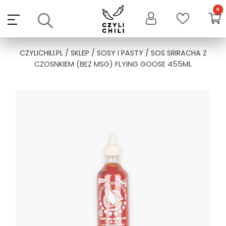
Skip
to
content
CZYLICHILI.PL
/
SKLEP
/
SOSY I PASTY
/ SOS SRIRACHA Z
CZOSNKIEM (BEZ MSG) FLYING GOOSE 455ML