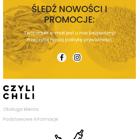
ŚLEDŹ NOWOŚCI I
PROMOCJE:
Twój adres e-mail jest u nas bezpieczny!
Przeczytaj naszą
politykę prywatności
.
Obsługa klienta
Podstawowe informacje