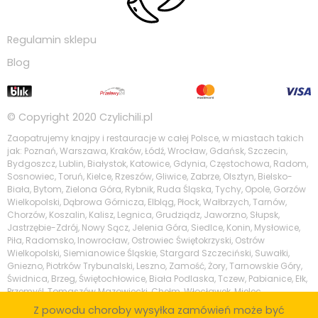
Regulamin sklepu
Blog
© Copyright 2020
Czylichili.pl
Zaopatrujemy knajpy i restauracje w całej Polsce, w miastach takich
jak: Poznań, Warszawa, Kraków, Łódź, Wrocław, Gdańsk, Szczecin,
Bydgoszcz, Lublin, Białystok, Katowice, Gdynia, Częstochowa, Radom,
Sosnowiec, Toruń, Kielce, Rzeszów, Gliwice, Zabrze, Olsztyn, Bielsko-
Biała, Bytom, Zielona Góra, Rybnik, Ruda Śląska, Tychy, Opole, Gorzów
Wielkopolski, Dąbrowa Górnicza, Elbląg, Płock, Wałbrzych, Tarnów,
Chorzów, Koszalin, Kalisz, Legnica, Grudziądz, Jaworzno, Słupsk,
Jastrzębie-Zdrój, Nowy Sącz, Jelenia Góra, Siedlce, Konin, Mysłowice,
Piła, Radomsko, Inowrocław, Ostrowiec Świętokrzyski, Ostrów
Wielkopolski, Siemianowice Śląskie, Stargard Szczeciński, Suwałki,
Gniezno, Piotrków Trybunalski, Leszno, Zamość, Żory, Tarnowskie Góry,
Świdnica, Brzeg, Świętochłowice, Biała Podlaska, Tczew, Pabianice, Ełk,
Przemyśl, Tomaszów Mazowiecki, Chełm, Włocławek, Mielec,
Tarnobrzeg, Krosno, Kędzierzyn-Koźle, Piaseczno, Zgierz, Wodzisław
Z powodu choroby wysyłka zamówień może być
Śląski, Stalowa Wola, Skierniewice, Legionowo, Nowy Targ, Puławy,