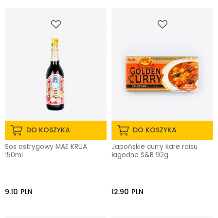
DO KOSZYKA
DO KOSZYKA
Sos ostrygowy MAE KRUA
Japońskie curry kare raisu
150ml
łagodne S&B 92g
9.10
PLN
12.90
PLN