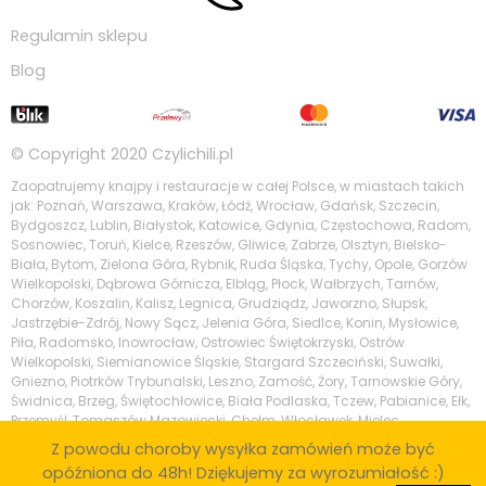
Regulamin sklepu
Blog
© Copyright 2020
Czylichili.pl
Zaopatrujemy knajpy i restauracje w całej Polsce, w miastach takich
jak: Poznań, Warszawa, Kraków, Łódź, Wrocław, Gdańsk, Szczecin,
Bydgoszcz, Lublin, Białystok, Katowice, Gdynia, Częstochowa, Radom,
Sosnowiec, Toruń, Kielce, Rzeszów, Gliwice, Zabrze, Olsztyn, Bielsko-
Biała, Bytom, Zielona Góra, Rybnik, Ruda Śląska, Tychy, Opole, Gorzów
Wielkopolski, Dąbrowa Górnicza, Elbląg, Płock, Wałbrzych, Tarnów,
Chorzów, Koszalin, Kalisz, Legnica, Grudziądz, Jaworzno, Słupsk,
Jastrzębie-Zdrój, Nowy Sącz, Jelenia Góra, Siedlce, Konin, Mysłowice,
Piła, Radomsko, Inowrocław, Ostrowiec Świętokrzyski, Ostrów
Wielkopolski, Siemianowice Śląskie, Stargard Szczeciński, Suwałki,
Gniezno, Piotrków Trybunalski, Leszno, Zamość, Żory, Tarnowskie Góry,
Świdnica, Brzeg, Świętochłowice, Biała Podlaska, Tczew, Pabianice, Ełk,
Przemyśl, Tomaszów Mazowiecki, Chełm, Włocławek, Mielec,
Tarnobrzeg, Krosno, Kędzierzyn-Koźle, Piaseczno, Zgierz, Wodzisław
Z powodu choroby wysyłka zamówień może być
Śląski, Stalowa Wola, Skierniewice, Legionowo, Nowy Targ, Puławy,
opóźniona do 48h! Dziękujemy za wyrozumiałość :)
Otwock, Ostrów Mazowiecka, Ozorków, Sopot, Wejherowo, Bolesławiec,