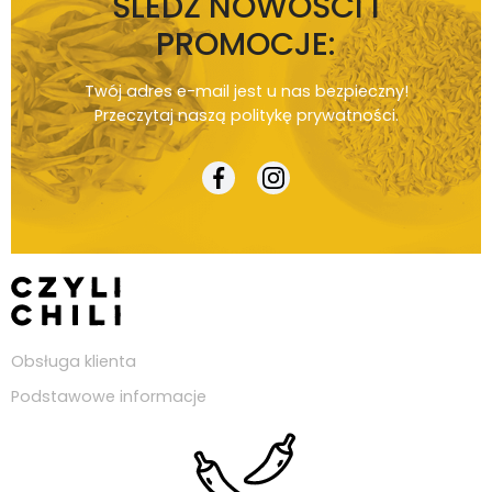
ŚLEDŹ NOWOŚCI I
PROMOCJE:
Twój adres e-mail jest u nas bezpieczny!
Przeczytaj naszą
politykę prywatności
.
Obsługa klienta
Podstawowe informacje