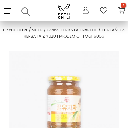
Skip
to
content
CZYLICHILI.PL
/
SKLEP
/
KAWA, HERBATA I NAPOJE
/ KOREAŃSKA
HERBATA Z YUZU I MIODEM OTTOGI 500G