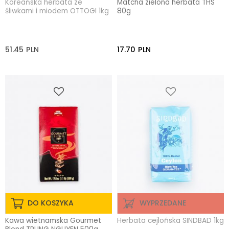
Koreańska herbata ze
Matcha zielona herbata THS
śliwkami i miodem OTTOGI 1kg
80g
51.45
PLN
17.70
PLN
DO KOSZYKA
WYPRZEDANE
Kawa wietnamska Gourmet
Herbata cejlońska SINDBAD 1kg