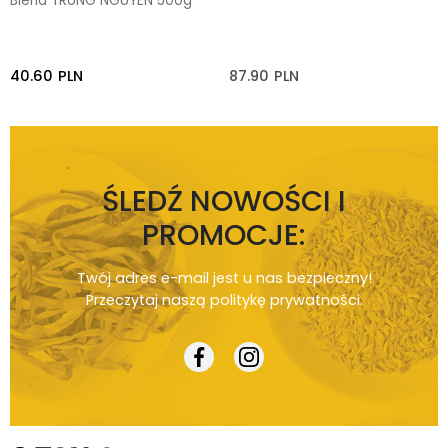
Blend TRUNG NGUYEN 500g
40.60
PLN
87.90
PLN
ŚLEDŹ NOWOŚCI I
PROMOCJE:
Twój adres e-mail jest u nas bezpieczny!
Przeczytaj naszą
politykę prywatności
.