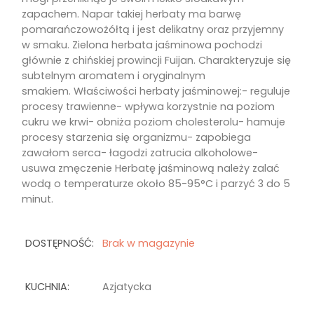
zapachem. Napar takiej herbaty ma barwę
pomarańczowożółtą i jest delikatny oraz przyjemny
w smaku. Zielona herbata jaśminowa pochodzi
głównie z chińskiej prowincji Fuijan. Charakteryzuje się
subtelnym aromatem i oryginalnym
smakiem. Właściwości herbaty jaśminowej:- reguluje
procesy trawienne- wpływa korzystnie na poziom
cukru we krwi- obniża poziom cholesterolu- hamuje
procesy starzenia się organizmu- zapobiega
zawałom serca- łagodzi zatrucia alkoholowe-
usuwa zmęczenie Herbatę jaśminową należy zalać
wodą o temperaturze około 85-95°C i parzyć 3 do 5
minut.
DOSTĘPNOŚĆ:
Brak w magazynie
KUCHNIA:
Azjatycka