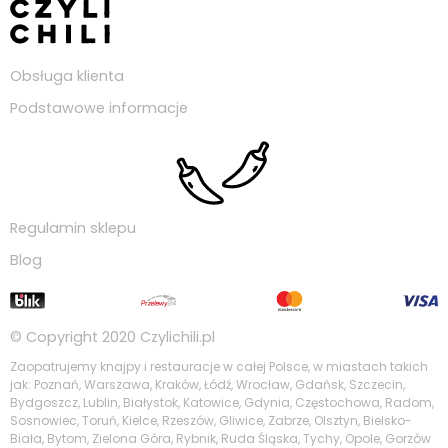
Obsługa klienta
Podstawowe informacje
Regulamin sklepu
Blog
© Copyright 2020
Czylichili.pl
Zaopatrujemy knajpy i restauracje w całej Polsce, w miastach takich
jak: Poznań, Warszawa, Kraków, Łódź, Wrocław, Gdańsk, Szczecin,
Bydgoszcz, Lublin, Białystok, Katowice, Gdynia, Częstochowa, Radom,
Sosnowiec, Toruń, Kielce, Rzeszów, Gliwice, Zabrze, Olsztyn, Bielsko-
Biała, Bytom, Zielona Góra, Rybnik, Ruda Śląska, Tychy, Opole, Gorzów