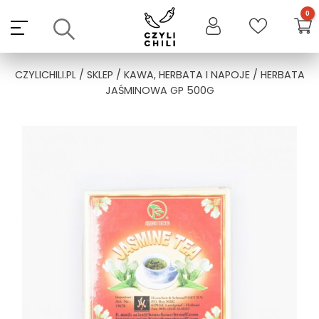
Skip
to
content
CZYLICHILI.PL
/
SKLEP
/
KAWA, HERBATA I NAPOJE
/ HERBATA
JAŚMINOWA GP 500G