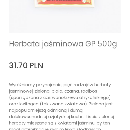
Herbata jaśminowa GP 500g
31.70
PLN
Wyróżniamy przynajmniej pięć rodzajów herbaty
jaśminowej: zielona, biała, czarna, rooibos
(sporządzana z czerwonokrzewu afrykańskiego)
oraz kwitnąca (tak zwana kwiatowa). Zielona jest
najpopularniejszą odmianą i dumą
dalekowschodniej azjatyckiej kuchni. Liście zielonej
herbaty mieszane są z kwiatami jaśminu, by ten
mógł przeniknąć je swoim lekko słodkawym