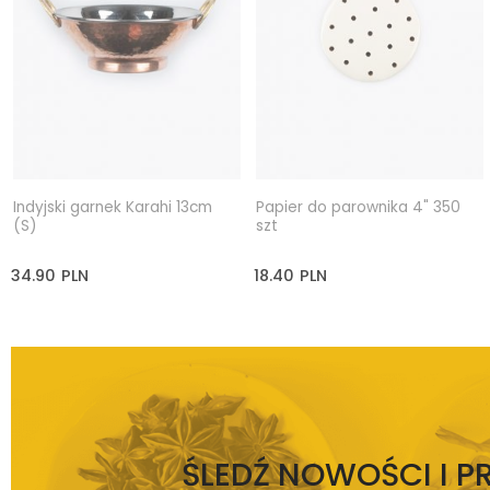
Indyjski garnek Karahi 13cm
Papier do parownika 4" 350
(S)
szt
34.90
PLN
18.40
PLN
ŚLEDŹ NOWOŚCI I 