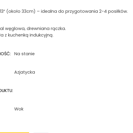
 13″ (około 33cm) – idealna do przygotowania 2-4 posiłków.
tal węglowa, drewniana rączka.
ła z kuchenką indukcyjną.
NOŚĆ:
Na stanie
:
Azjatycka
DUKTU:
Wok