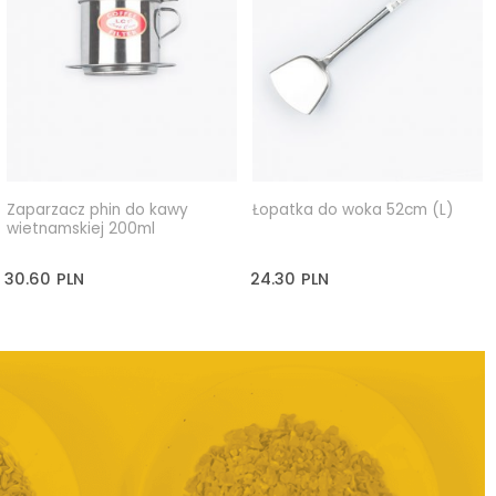
Zaparzacz phin do kawy
Łopatka do woka 52cm (L)
wietnamskiej 200ml
30.60
PLN
24.30
PLN