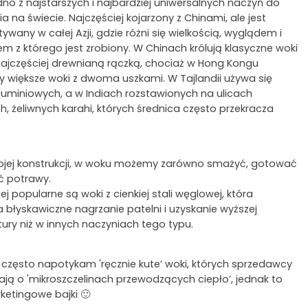
no z najstarszych i najbardziej uniwersalnych naczyń do
 na świecie. Najczęściej kojarzony z Chinami, ale jest
ywany w całej Azji, gdzie różni się wielkością, wyglądem i
m z którego jest zrobiony. W Chinach królują klasyczne woki
 najczęściej drewnianą rączką, chociaż w Hong Kongu
 większe woki z dwoma uszkami. W Tajlandii używa się
uminiowych, a w Indiach rozstawionych na ulicach
, żeliwnych karahi, których średnica często przekracza
wojej konstrukcji, w woku możemy zarówno smażyć, gotować
ć potrawy.
ej popularne są woki z cienkiej stali węglowej, która
 błyskawiczne nagrzanie patelni i uzyskanie wyższej
ury niż w innych naczyniach tego typu.
 często napotykam 'ręcznie kute’ woki, których sprzedawcy
ją o 'mikroszczelinach przewodzących ciepło’, jednak to
ketingowe bajki 🙂