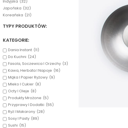
Indyjska
(32)
Japońska
(32)
Koreańska
(21)
TYPY PRODUKTÓW:
KATEGORIE:
Dania Instant
(11)
Do Kuchni
(24)
Fasola, Soczewica I Orzechy
(3)
Kawa, Herbata I Napoje
(16)
Mąka I Papier Ryżowy
(9)
Mleko I Cukier
(8)
Octy I Oleje
(8)
Produkty Mrożone
(5)
Przyprawy I Dodatki
(55)
Ryż I Makarony
(28)
Sosy I Pasty
(89)
Sushi
(15)