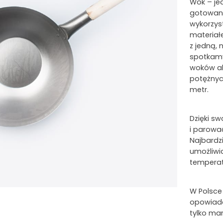
Wok – jed
gotowania
wykorzyst
materiałe
z jedną,
spotkamy
woków al
potężnych
metr.
Dzięki s
i parowa
Najbardzi
umożliwia
temperat
W Polsce
opowiada
tylko mar