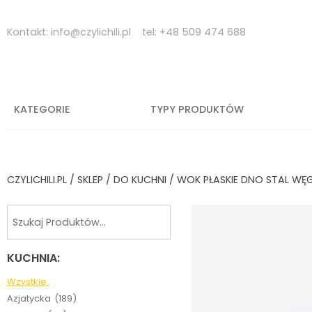
Skip
to
Kontakt:
info@czylichili.pl
tel:
+48 509 474 688
content
KATEGORIE
TYPY PRODUKTÓW
CZYLICHILI.PL
/
SKLEP
/
DO KUCHNI
/ WOK PŁASKIE DNO STAL W
KUCHNIA:
Wzystkie:
Azjatycka
(189)