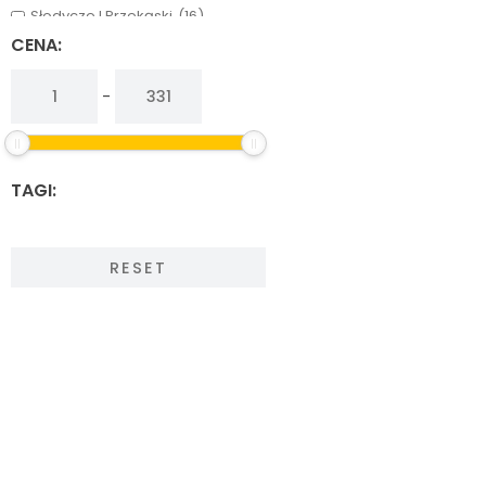
Słodycze I Przekąski
(16)
Warzywa, Grzyby I Owoce
(13)
CENA:
-
TAGI:
RESET