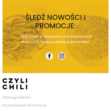
ŚLEDŹ NOWOŚCI I
PROMOCJE:
Twój adres e-mail jest u nas bezpieczny!
Przeczytaj naszą
politykę prywatności
.
Obsługa klienta
Podstawowe informacje