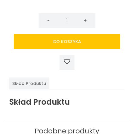
ilość
Szczotka
bambusowa
do
DO KOSZYKA
czyszczenia
woka
Skład Produktu
Skład Produktu
Podobne produkty