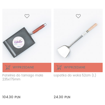
WYPRZEDANE
WYPRZEDANE
Patelnia do tamago mała
Łopatka do woka 52cm (L)
235x175mm
104.30
PLN
24.30
PLN