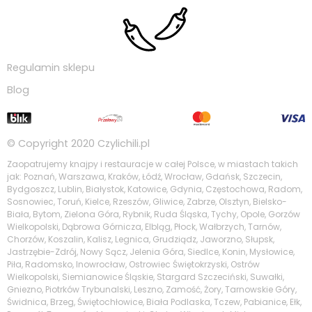
Regulamin sklepu
Blog
© Copyright 2020
Czylichili.pl
Zaopatrujemy knajpy i restauracje w całej Polsce, w miastach takich
jak: Poznań, Warszawa, Kraków, Łódź, Wrocław, Gdańsk, Szczecin,
Bydgoszcz, Lublin, Białystok, Katowice, Gdynia, Częstochowa, Radom,
Sosnowiec, Toruń, Kielce, Rzeszów, Gliwice, Zabrze, Olsztyn, Bielsko-
Biała, Bytom, Zielona Góra, Rybnik, Ruda Śląska, Tychy, Opole, Gorzów
Wielkopolski, Dąbrowa Górnicza, Elbląg, Płock, Wałbrzych, Tarnów,
Chorzów, Koszalin, Kalisz, Legnica, Grudziądz, Jaworzno, Słupsk,
Jastrzębie-Zdrój, Nowy Sącz, Jelenia Góra, Siedlce, Konin, Mysłowice,
Piła, Radomsko, Inowrocław, Ostrowiec Świętokrzyski, Ostrów
Wielkopolski, Siemianowice Śląskie, Stargard Szczeciński, Suwałki,
Gniezno, Piotrków Trybunalski, Leszno, Zamość, Żory, Tarnowskie Góry,
Świdnica, Brzeg, Świętochłowice, Biała Podlaska, Tczew, Pabianice, Ełk,