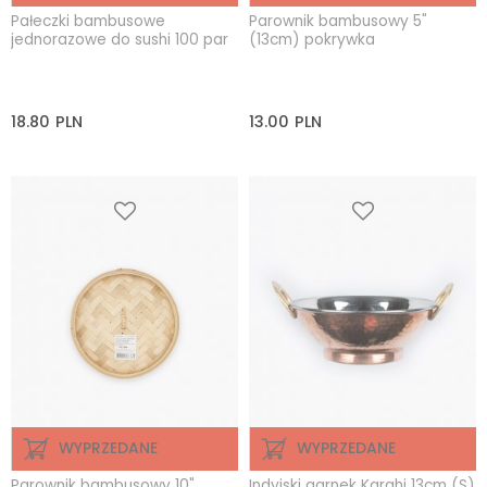
Pałeczki bambusowe
Parownik bambusowy 5"
jednorazowe do sushi 100 par
(13cm) pokrywka
18.80
PLN
13.00
PLN
WYPRZEDANE
WYPRZEDANE
Parownik bambusowy 10"
Indyjski garnek Karahi 13cm (S)