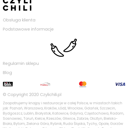
Obsługa klienta
Podstawowe informacje
Regulamin sklepu
Blog
© Copyright 2020
Czylichili.pl
Zaopatrujemy knajpy i restauracje w całej Polsce, w miastach takich
jak: Poznań, Warszawa, Kraków, Łódź, Wrocław, Gdańsk, Szczecin,
Bydgoszcz, Lublin, Białystok, Katowice, Gdynia, Częstochowa, Radom,
Sosnowiec, Toruń, Kielce, Rzeszów, Gliwice, Zabrze, Olsztyn, Bielsko-
Biała, Bytom, Zielona Góra, Rybnik, Ruda Śląska, Tychy, Opole, Gorzów