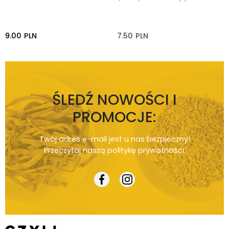
9.00
PLN
7.50
PLN
ŚLEDŹ NOWOŚCI I
PROMOCJE:
Twój adres e-mail jest u nas bezpieczny!
Przeczytaj naszą
politykę prywatności
.