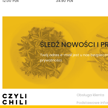
12.00
PLN
34.90
PLN
ŚLEDŹ NOWOŚCI I 
Twój adres e-mail jest u nas bezpiecz
prywatności
.
Obsługa klienta
Podstawowe info