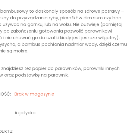
 bambusowy to doskonały sposób na zdrowe potrawy –
czny do przyrządzania ryby, pierożków dim sum czy bao.
 używać na garnku, lub na woku. Nie butwieje (pamiętaj
eby po zakończeniu gotowania pozwolić parownikowi
i nie chować go do szafki kiedy jest jeszcze wilgotny),
ysycha, a bambus pochłania nadmiar wody, dzięki czemu
nie są mokre.
 znajdziesz też papier do parowników, parowniki innych
w oraz podstawkę na parownik.
NOŚĆ:
Brak w magazynie
:
Azjatycka
DUKTU: