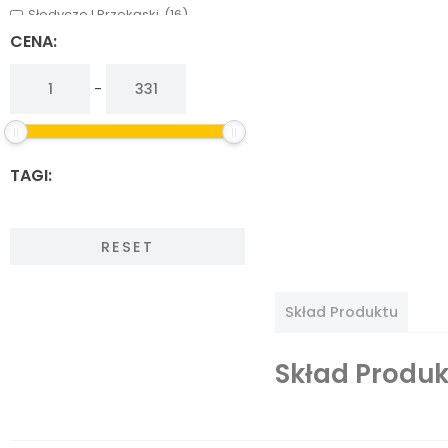
Słodycze I Przekąski
(16)
Warzywa, Grzyby I Owoce
(13)
CENA:
-
TAGI:
RESET
Skład Produktu
Skład Produk