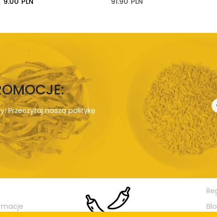
9.00
PLN
91.90
PLN
PROMOCJE:
ny! Przeczytaj naszą
politykę
Re
rmacje
Bl