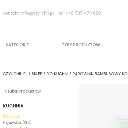
Skip
to
Kontakt:
info@czylichili.pl
tel:
+48 509 474 688
content
KATEGORIE
TYPY PRODUKTÓW
CZYLICHILI.PL
/
SKLEP
/
DO KUCHNI
/ PAROWNIK BAMBUSOWY KOM
KUCHNIA:
Wzystkie:
Azjatycka
(189)