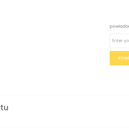
powiadom
POWI
tu