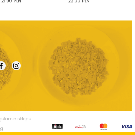
21.90
PLN
22.00
PLN
gulamin sklepu
og