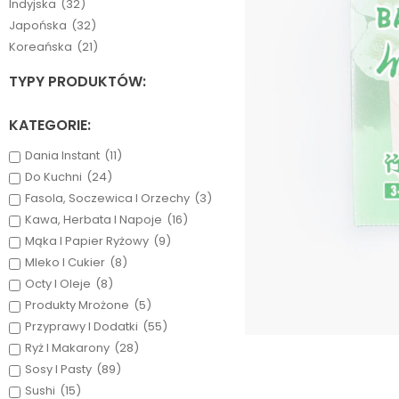
Indyjska
(32)
Japońska
(32)
Koreańska
(21)
TYPY PRODUKTÓW:
KATEGORIE:
Dania Instant
(11)
Do Kuchni
(24)
Fasola, Soczewica I Orzechy
(3)
Kawa, Herbata I Napoje
(16)
Mąka I Papier Ryżowy
(9)
Mleko I Cukier
(8)
Octy I Oleje
(8)
Produkty Mrożone
(5)
Przyprawy I Dodatki
(55)
Ryż I Makarony
(28)
Sosy I Pasty
(89)
Sushi
(15)