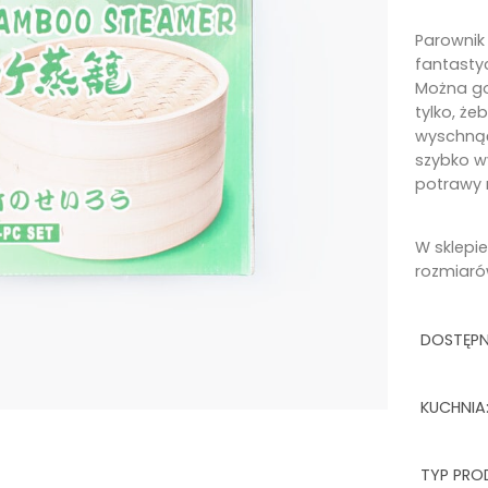
Parownik
fantasty
Można go
tylko, ż
wyschnąć 
szybko w
potrawy 
W sklepie
rozmiaró
DOSTĘP
KUCHNIA
TYP PRO