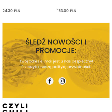
24.30
PLN
153.00
PLN
ŚLEDŹ NOWOŚCI I
PROMOCJE:
Twój adres e-mail jest u nas bezpieczny!
Przeczytaj naszą
politykę prywatności
.