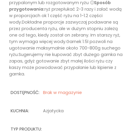
przypalonym lub rozgotowanym ryżu 🙂
Sposób
przygotowania:
ryż przepłukać 2-3 razy i zalać wodą
w proporcjach ok 1 część ryżu na 1-1.2 części
wody.Dokładne proporcje zazwyczaj podawane są
przez producenta ryżu, ale w dużym stopniu zależą
one od tego, kiedy został on zebrany. Im starszy ryż,
tym wymaga więcej wody.Garnek 1.5l pozwoli na
ugotowanie maksymalnie około 700-800g suchego
ryżu.Sugerujemy nie kupować zbyt dużego garnka na
zapas, gdyż gotowanie zbyt małej ilości ryżu czy
kaszy może powodować przypalanie lub kipienie z
garnka.
DOSTĘPNOŚĆ:
Brak w magazynie
KUCHNIA:
Azjatycka
TYP PRODUKTU: