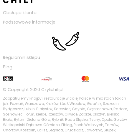
Obsługa klienta
Podstawowe informacje
Regulamin sklepu
Blog
© Copyright 2020
Czylichili.pl
Zaopatrujemy knajpy i restauracje w całej Polsce, w miastach takich
jak: Poznań, Warszawa, Kraków, Łódź, Wrocław, Gdańsk, Szczecin,
Bydgoszcz, Lublin, Białystok, Katowice, Gdynia, Częstochowa, Radom,
Sosnowiec, Toruń, Kielce, Rzeszów, Gliwice, Zabrze, Olsztyn, Bielsko-
Biała, Bytom, Zielona Góra, Rybnik, Ruda Śląska, Tychy, Opole, Gorzów
Wielkopolski, Dąbrowa Górnicza, Elbląg, Płock, Wałbrzych, Tarnów,
Chorzów, Koszalin, Kalisz, Legnica, Grudziądz, Jaworzno, Słupsk,