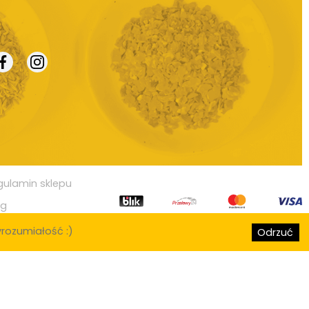
gulamin sklepu
og
rozumiałość :)
Odrzuć
, Lublin, Białystok, Katowice, Gdynia, Częstochowa, Radom, Sosnowiec,
 Górnicza, Elbląg, Płock, Wałbrzych, Tarnów, Chorzów, Koszalin, Kalisz,
Świętokrzyski, Ostrów Wielkopolski, Siemianowice Śląskie, Stargard
w, Pabianice, Ełk, Przemyśl, Tomaszów Mazowiecki, Chełm, Włocławek,