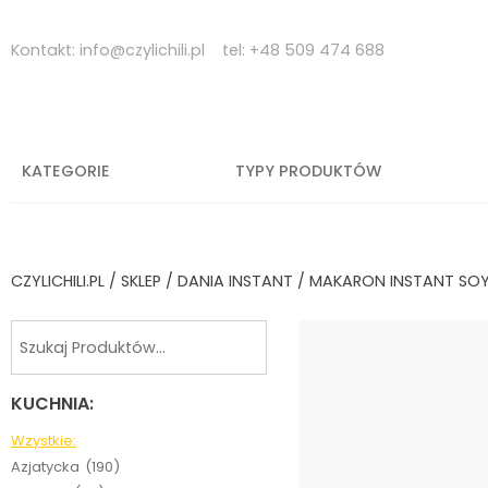
Skip
to
Kontakt:
info@czylichili.pl
tel:
+48 509 474 688
content
KATEGORIE
TYPY PRODUKTÓW
CZYLICHILI.PL
/
SKLEP
/
DANIA INSTANT
/ MAKARON INSTANT SOY 
KUCHNIA:
Wzystkie:
Azjatycka
(190)