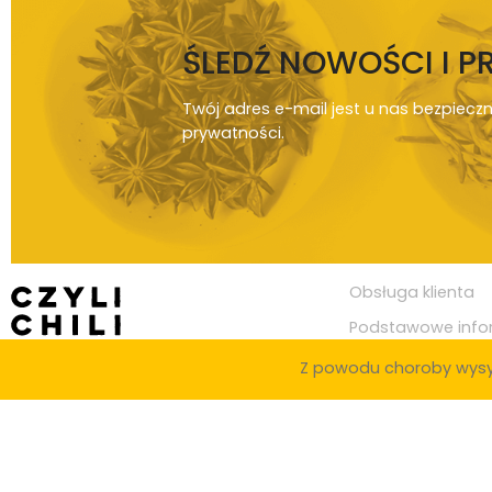
ŚLEDŹ NOWOŚCI I 
Twój adres e-mail jest u nas bezpiecz
prywatności
.
Obsługa klienta
Podstawowe info
Z powodu choroby wysy
© Copyright 2020
Czylichili.pl
Zaopatrujemy knajpy i restauracje w całej Polsce, w miastach takich j
Toruń, Kielce, Rzeszów, Gliwice, Zabrze, Olsztyn, Bielsko-Biała, Bytom, Z
Legnica, Grudziądz, Jaworzno, Słupsk, Jastrzębie-Zdrój, Nowy Sącz, Jelen
Szczeciński, Suwałki, Gniezno, Piotrków Trybunalski, Leszno, Zamość, Żor