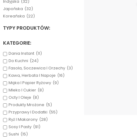
Indyjska
(32)
Japońska
(32)
Koreańska
(22)
TYPY PRODUKTÓW:
KATEGORIE:
Dania Instant
(11)
Do Kuchni
(24)
Fasola, Soczewica I Orzechy
(3)
Kawa, Herbata I Napoje
(16)
Mąka I Papier Ryżowy
(9)
Mleko I Cukier
(8)
Octy I Oleje
(8)
Produkty Mrożone
(5)
Przyprawy I Dodatki
(55)
Ryż I Makarony
(28)
Sosy I Pasty
(91)
Sushi
(15)