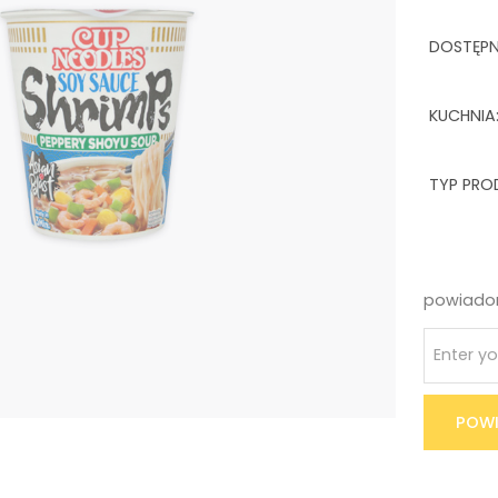
DOSTĘP
KUCHNIA
TYP PRO
powiadom
POWI