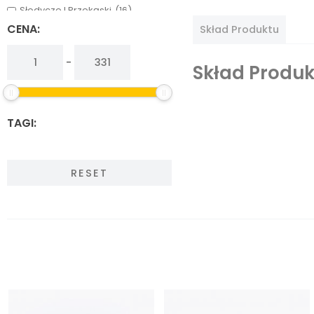
Słodycze I Przekąski
(16)
Warzywa, Grzyby I Owoce
(13)
CENA:
Skład Produktu
-
Skład Produk
TAGI:
RESET