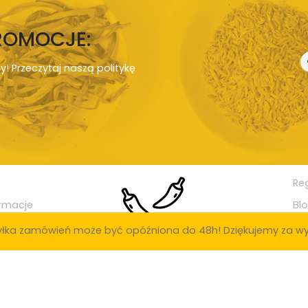
PROMOCJE:
ny! Przeczytaj naszą
politykę
Re
rmacje
Bl
łka zamówień może być opóźniona do 48h! Dziękujemy za wy
ak: Poznań, Warszawa, Kraków, Łódź, Wrocław, Gdańsk, Szczecin, Bydgoszcz
ielona Góra, Rybnik, Ruda Śląska, Tychy, Opole, Gorzów Wielkopolski, Dąbrowa
ia Góra, Siedlce, Konin, Mysłowice, Piła, Radomsko, Inowrocław, Ostrowiec 
y, Tarnowskie Góry, Świdnica, Brzeg, Świętochłowice, Biała Podlaska, Tcze