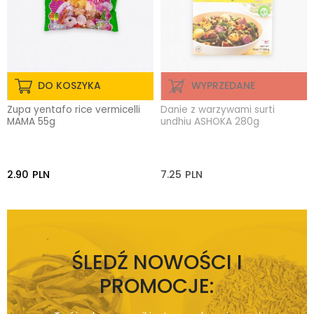
DO KOSZYKA
WYPRZEDANE
Zupa yentafo rice vermicelli
Danie z warzywami surti
MAMA 55g
undhiu ASHOKA 280g
2.90
PLN
7.25
PLN
ŚLEDŹ NOWOŚCI I
PROMOCJE: