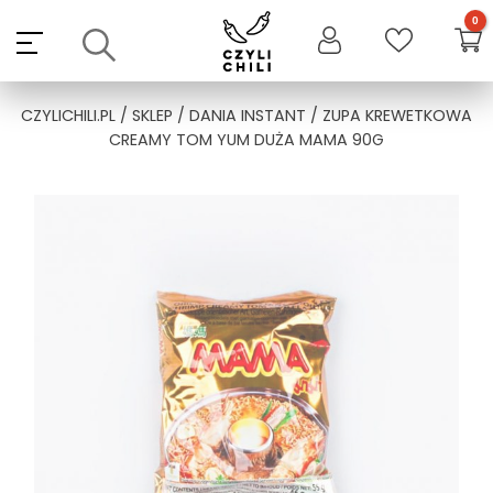
Skip
to
content
CZYLICHILI.PL
/
SKLEP
/
DANIA INSTANT
/ ZUPA KREWETKOWA
CREAMY TOM YUM DUŻA MAMA 90G