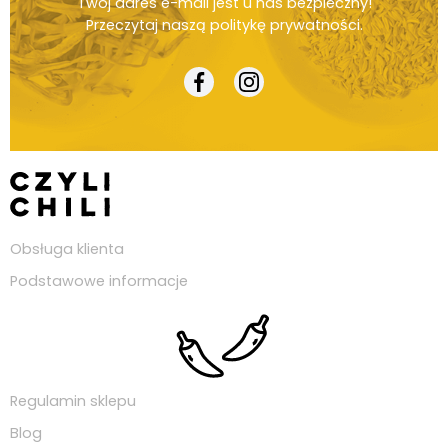
Twój adres e-mail jest u nas bezpieczny!
Przeczytaj naszą
politykę prywatności
.
Obsługa klienta
Podstawowe informacje
Regulamin sklepu
Blog