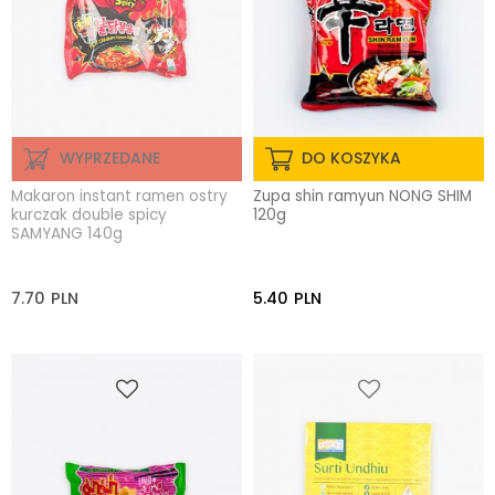
WYPRZEDANE
DO KOSZYKA
Makaron instant ramen ostry
Zupa shin ramyun NONG SHIM
kurczak double spicy
120g
SAMYANG 140g
7.70
PLN
5.40
PLN