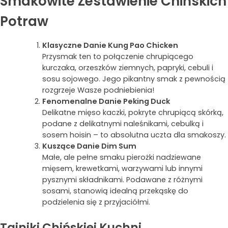
Smakowite Zestawienie Chińskich
Potraw
Klasyczne Danie Kung Pao Chicken
Przysmak ten to połączenie chrupiącego
kurczaka, orzeszków ziemnych, papryki, cebuli i
sosu sojowego. Jego pikantny smak z pewnością
rozgrzeje Wasze podniebienia!
Fenomenalne Danie Peking Duck
Delikatne mięso kaczki, pokryte chrupiącą skórką,
podane z delikatnymi naleśnikami, cebulką i
sosem hoisin – to absolutna uczta dla smakoszy.
Kuszące Danie Dim Sum
Małe, ale pełne smaku pierożki nadziewane
mięsem, krewetkami, warzywami lub innymi
pysznymi składnikami. Podawane z różnymi
sosami, stanowią idealną przekąskę do
podzielenia się z przyjaciółmi.
Tajniki Chińskiej Kuchni