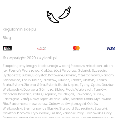
Regulamin sklepu
Blog
© Copyright 2020
Czylichili.pl
Zaopatrujemy knajpy i restauracje w całej Polsce, w miastach takich
jak: Poznań, Warszawa, Kraków, Łódź, Wrocław, Gdańsk, Szczecin,
Bydgoszcz, Lublin, Białystok, Katowice, Gdynia, Częstochowa, Radom,
Sosnowiec, Toruń, Kielce, Rzeszów, Gliwice, Zabrze, Olsztyn, Bielsko-
Biała, Bytom, Zielona Góra, Rybnik, Ruda Śląska, Tychy, Opole, Gorzów
Wielkopolski, Dąbrowa Górnicza, Elbląg, Płock, Wałbrzych, Tarnów,
Chorzów, Koszalin, Kalisz, Legnica, Grudziądz, Jaworzno, Słupsk,
Jastrzębie-Zdrój, Nowy Sącz, Jelenia Góra, Siedlce, Konin, Mysłowice,
Piła, Radomsko, Inowrocław, Ostrowiec Świętokrzyski, Ostrów
Wielkopolski, Siemianowice Śląskie, Stargard Szczeciński, Suwałki,
Gniezno, Piotrków Trybunalski, Leszno, Zamość, Żory, Tarnowskie Góry,
Świdnica, Brzeg, Świętochłowice, Biała Podlaska, Tczew, Pabianice, Ełk,