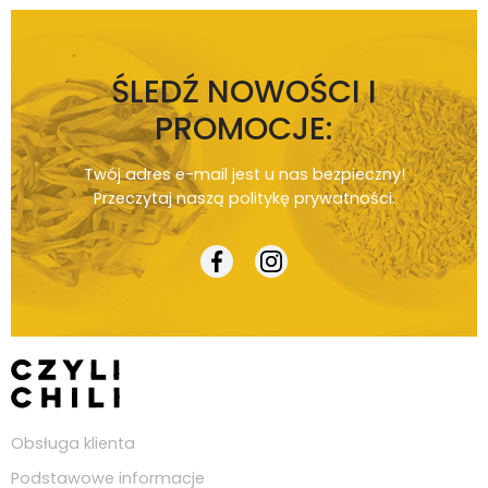
ŚLEDŹ NOWOŚCI I
PROMOCJE:
Twój adres e-mail jest u nas bezpieczny!
Przeczytaj naszą
politykę prywatności
.
Obsługa klienta
Podstawowe informacje