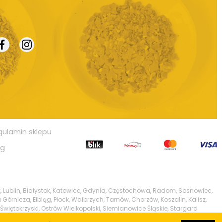
gulamin sklepu
og
, Lublin, Białystok, Katowice, Gdynia, Częstochowa, Radom, Sosnowiec,
 Górnicza, Elbląg, Płock, Wałbrzych, Tarnów, Chorzów, Koszalin, Kalisz,
Świętokrzyski, Ostrów Wielkopolski, Siemianowice Śląskie, Stargard
w, Pabianice, Ełk, Przemyśl, Tomaszów Mazowiecki, Chełm, Włocławek,