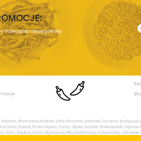
PROMOCJE:
ny! Przeczytaj naszą
politykę
Re
rmacje
Bl
ak: Poznań, Warszawa, Kraków, Łódź, Wrocław, Gdańsk, Szczecin, Bydgoszcz
ielona Góra, Rybnik, Ruda Śląska, Tychy, Opole, Gorzów Wielkopolski, Dąbrowa
ia Góra, Siedlce, Konin, Mysłowice, Piła, Radomsko, Inowrocław, Ostrowiec 
y, Tarnowskie Góry, Świdnica, Brzeg, Świętochłowice, Biała Podlaska, Tcze