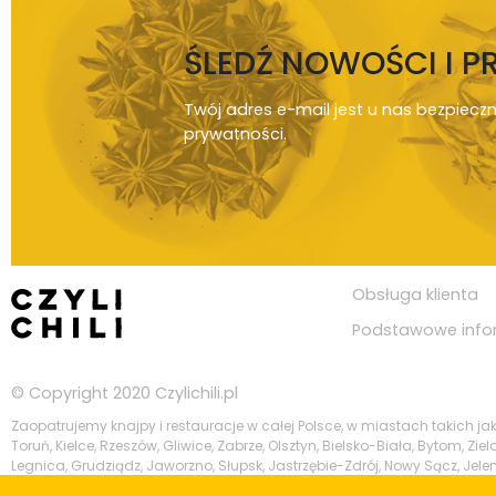
ŚLEDŹ NOWOŚCI I 
Twój adres e-mail jest u nas bezpiecz
prywatności
.
Obsługa klienta
Podstawowe info
© Copyright 2020
Czylichili.pl
Zaopatrujemy knajpy i restauracje w całej Polsce, w miastach takich j
Toruń, Kielce, Rzeszów, Gliwice, Zabrze, Olsztyn, Bielsko-Biała, Bytom, Z
Legnica, Grudziądz, Jaworzno, Słupsk, Jastrzębie-Zdrój, Nowy Sącz, Jelen
Szczeciński, Suwałki, Gniezno, Piotrków Trybunalski, Leszno, Zamość, Żor