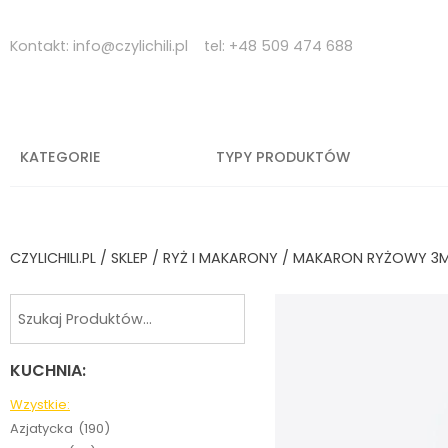
Skip
to
Kontakt:
info@czylichili.pl
tel:
+48 509 474 688
content
KATEGORIE
TYPY PRODUKTÓW
CZYLICHILI.PL
/
SKLEP
/
RYŻ I MAKARONY
/ MAKARON RYŻOWY 3M
KUCHNIA:
Wzystkie:
Azjatycka
(190)