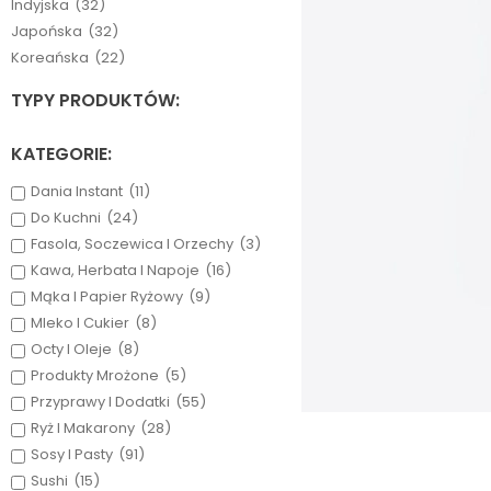
Indyjska
(32)
Japońska
(32)
Koreańska
(22)
TYPY PRODUKTÓW:
KATEGORIE:
Dania Instant
(11)
Do Kuchni
(24)
Fasola, Soczewica I Orzechy
(3)
Kawa, Herbata I Napoje
(16)
Mąka I Papier Ryżowy
(9)
Mleko I Cukier
(8)
Octy I Oleje
(8)
Produkty Mrożone
(5)
Przyprawy I Dodatki
(55)
Ryż I Makarony
(28)
Sosy I Pasty
(91)
Sushi
(15)