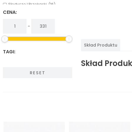
Słodycze I Przekąski
(16)
Warzywa, Grzyby I Owoce
(13)
CENA:
-
Skład Produktu
TAGI:
Skład Produk
RESET