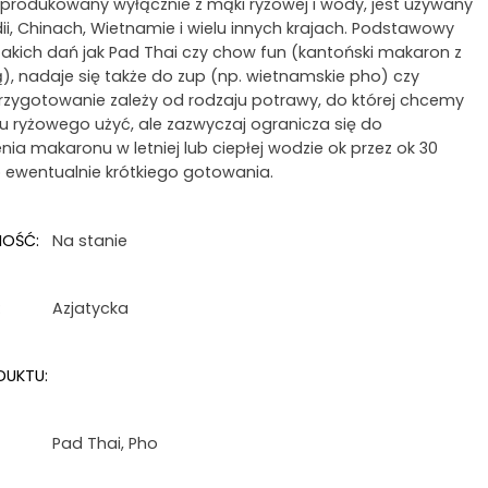
produkowany wyłącznie z mąki ryżowej i wody, jest używany
ii, Chinach, Wietnamie i wielu innych krajach. Podstawowy
 takich dań jak Pad Thai czy chow fun (kantoński makaron z
), nadaje się także do zup (np. wietnamskie pho) czy
Przygotowanie zależy od rodzaju potrawy, do której chcemy
 ryżowego użyć, ale zazwyczaj ogranicza się do
ia makaronu w letniej lub ciepłej wodzie ok przez ok 30
b ewentualnie krótkiego gotowania.
NOŚĆ:
Na stanie
:
Azjatycka
DUKTU:
Pad Thai
,
Pho