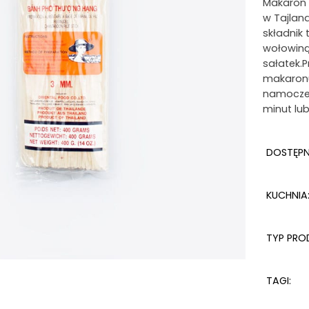
Makaron 
w Tajland
składnik
wołowiną
sałatek.
makaronu
namoczen
minut lu
DOSTĘP
KUCHNIA
TYP PRO
TAGI: