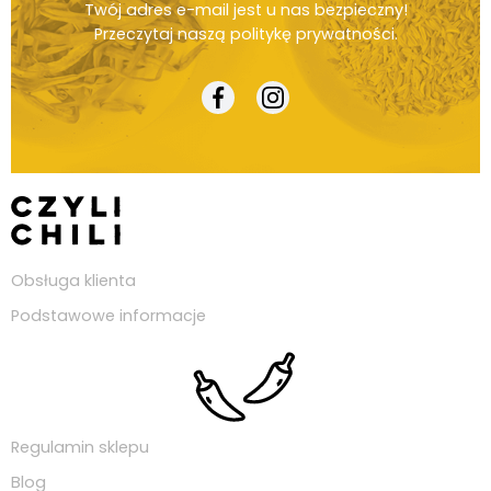
Twój adres e-mail jest u nas bezpieczny!
Przeczytaj naszą
politykę prywatności
.
Obsługa klienta
Podstawowe informacje
Regulamin sklepu
Blog