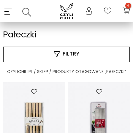
Skip
to
content
Pałeczki
FILTRY
CZYLICHILI.PL
/
SKLEP
/ PRODUKTY OTAGOWANE „PAŁECZKI”