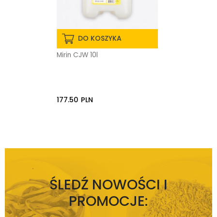
DO KOSZYKA
Mirin CJW 10l
177.50
PLN
ŚLEDŹ NOWOŚCI I
PROMOCJE: