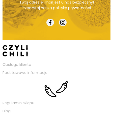
Twój adres e-mail jest u nas bezpieczny!
Przeczytaj naszą
politykę prywatności
.
Obsługa klienta
Podstawowe informacje
Regulamin sklepu
Blog