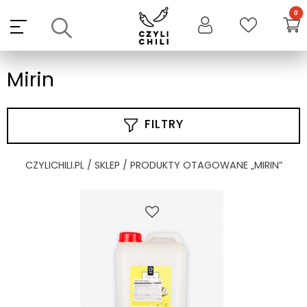
Skip
to
content
Mirin
FILTRY
CZYLICHILI.PL
/
SKLEP
/ PRODUKTY OTAGOWANE „MIRIN”