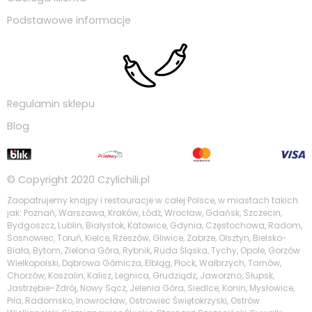
Podstawowe informacje
Regulamin sklepu
Blog
© Copyright 2020
Czylichili.pl
Zaopatrujemy knajpy i restauracje w całej Polsce, w miastach takich
jak: Poznań, Warszawa, Kraków, Łódź, Wrocław, Gdańsk, Szczecin,
Bydgoszcz, Lublin, Białystok, Katowice, Gdynia, Częstochowa, Radom,
Sosnowiec, Toruń, Kielce, Rzeszów, Gliwice, Zabrze, Olsztyn, Bielsko-
Biała, Bytom, Zielona Góra, Rybnik, Ruda Śląska, Tychy, Opole, Gorzów
Wielkopolski, Dąbrowa Górnicza, Elbląg, Płock, Wałbrzych, Tarnów,
Chorzów, Koszalin, Kalisz, Legnica, Grudziądz, Jaworzno, Słupsk,
Jastrzębie-Zdrój, Nowy Sącz, Jelenia Góra, Siedlce, Konin, Mysłowice,
Piła, Radomsko, Inowrocław, Ostrowiec Świętokrzyski, Ostrów