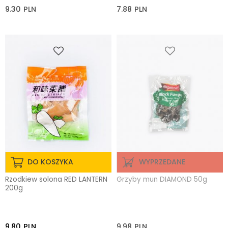
9.30
PLN
7.88
PLN
DO KOSZYKA
WYPRZEDANE
Rzodkiew solona RED LANTERN
Grzyby mun DIAMOND 50g
200g
9.80
PLN
9.98
PLN