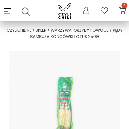
Skip
to
content
CZYLICHILI.PL
/
SKLEP
/
WARZYWA, GRZYBY I OWOCE
/ PĘDY
BAMBUSA KOŃCÓWKI LOTUS 250G