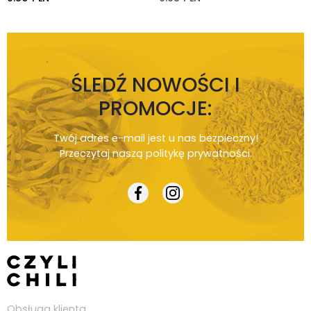
ŚLEDŹ NOWOŚCI I
PROMOCJE:
Twój adres e-mail jest u nas bezpieczny!
Przeczytaj naszą
politykę prywatności
.
Obsługa klienta