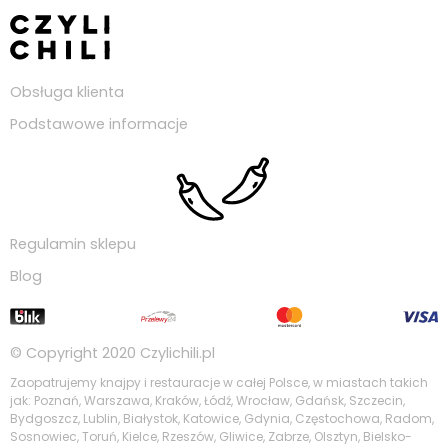
Obsługa klienta
Podstawowe informacje
Regulamin sklepu
Blog
© Copyright 2020
Czylichili.pl
Zaopatrujemy knajpy i restauracje w całej Polsce, w miastach takich
jak: Poznań, Warszawa, Kraków, Łódź, Wrocław, Gdańsk, Szczecin,
Bydgoszcz, Lublin, Białystok, Katowice, Gdynia, Częstochowa, Radom,
Sosnowiec, Toruń, Kielce, Rzeszów, Gliwice, Zabrze, Olsztyn, Bielsko-