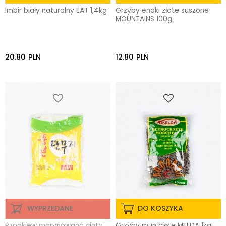
Imbir biały naturalny EAT 1,4kg
Grzyby enoki złote suszone
MOUNTAINS 100g
20.80
PLN
12.80
PLN
WYPRZEDANE
DO KOSZYKA
Rzodkiew marynowana cięta
Grzyby mun cięte MELDA 1kg