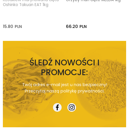
Oshinko Takuan EAT 1kg
15.80
PLN
66.20
PLN
ŚLEDŹ NOWOŚCI I
PROMOCJE:
Twój adres e-mail jest u nas bezpieczny!
Przeczytaj naszą
politykę prywatności
.