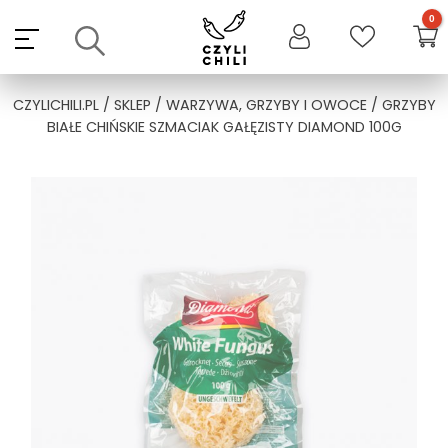
Skip
to
content
CZYLICHILI.PL
/
SKLEP
/
WARZYWA, GRZYBY I OWOCE
/ GRZYBY
BIAŁE CHIŃSKIE SZMACIAK GAŁĘZISTY DIAMOND 100G