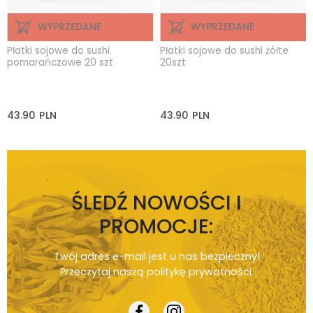
WYPRZEDANE
WYPRZEDANE
Płatki sojowe do sushi
Płatki sojowe do sushi żółte
pomarańczowe 20 szt
20szt
43.90
PLN
43.90
PLN
ŚLEDŹ NOWOŚCI I
PROMOCJE:
Twój adres e-mail jest u nas bezpieczny!
Przeczytaj naszą
politykę prywatności
.