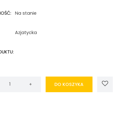
NOŚĆ:
Na stanie
:
Azjatycka
DUKTU:
DO KOSZYKA
wa
N