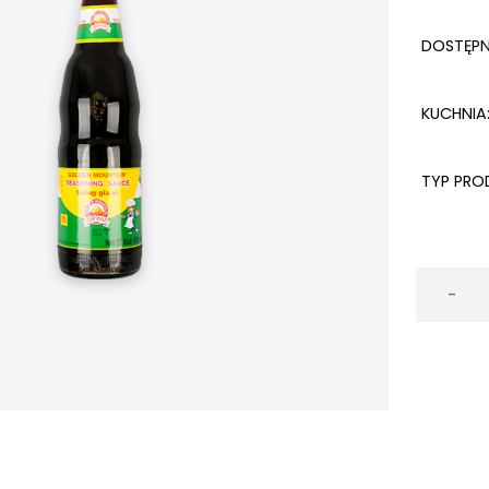
DOSTĘP
KUCHNIA
TYP PRO
ilość
Tajski
sos
przypra
GOLDEN
MOUNTAI
200ml