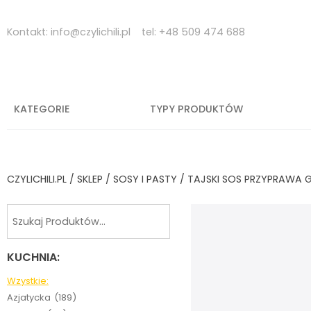
Skip
to
Kontakt:
info@czylichili.pl
tel:
+48 509 474 688
content
KATEGORIE
TYPY PRODUKTÓW
CZYLICHILI.PL
/
SKLEP
/
SOSY I PASTY
/ TAJSKI SOS PRZYPRAWA 
KUCHNIA:
Wzystkie:
Azjatycka
(189)