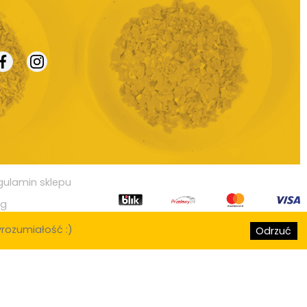
gulamin sklepu
og
rozumiałość :)
Odrzuć
, Lublin, Białystok, Katowice, Gdynia, Częstochowa, Radom, Sosnowiec,
 Górnicza, Elbląg, Płock, Wałbrzych, Tarnów, Chorzów, Koszalin, Kalisz,
Świętokrzyski, Ostrów Wielkopolski, Siemianowice Śląskie, Stargard
w, Pabianice, Ełk, Przemyśl, Tomaszów Mazowiecki, Chełm, Włocławek,