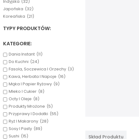
Indyjska
(32)
Japońska
(32)
Koreańska
(21)
TYPY PRODUKTÓW:
KATEGORIE:
Dania Instant
(11)
Do Kuchni
(24)
Fasola, Soczewica I Orzechy
(3)
Kawa, Herbata I Napoje
(16)
Mąka I Papier Ryżowy
(9)
Mleko I Cukier
(8)
Octy I Oleje
(8)
Produkty Mrożone
(5)
Przyprawy I Dodatki
(55)
Ryż I Makarony
(28)
Sosy I Pasty
(89)
Sushi
(15)
Skład Produktu