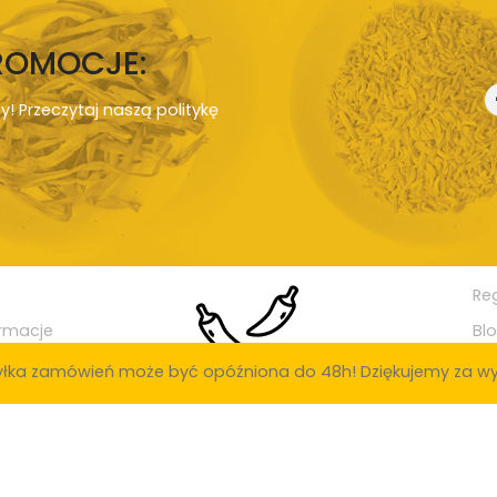
PROMOCJE:
ny! Przeczytaj naszą
politykę
Re
rmacje
Bl
łka zamówień może być opóźniona do 48h! Dziękujemy za wy
ak: Poznań, Warszawa, Kraków, Łódź, Wrocław, Gdańsk, Szczecin, Bydgoszcz
ielona Góra, Rybnik, Ruda Śląska, Tychy, Opole, Gorzów Wielkopolski, Dąbrowa
ia Góra, Siedlce, Konin, Mysłowice, Piła, Radomsko, Inowrocław, Ostrowiec 
y, Tarnowskie Góry, Świdnica, Brzeg, Świętochłowice, Biała Podlaska, Tcze