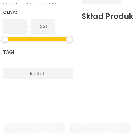
Słodycze I Przekąski
(16)
Warzywa, Grzyby I Owoce
(13)
CENA:
Skład Produk
-
TAGI:
RESET