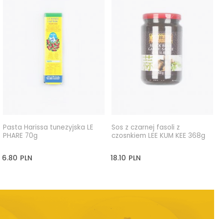
Pasta Harissa tunezyjska LE
Sos z czarnej fasoli z
PHARE 70g
czosnkiem LEE KUM KEE 368g
6.80
PLN
18.10
PLN