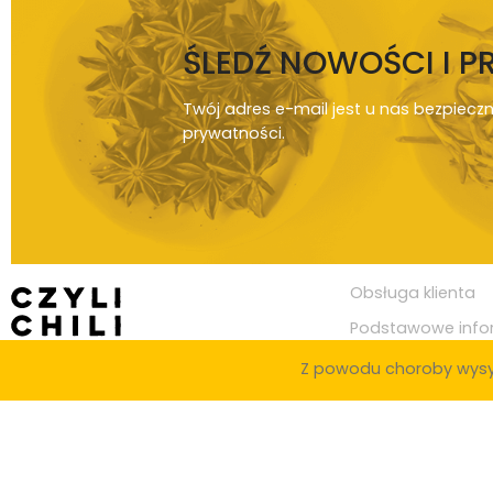
ŚLEDŹ NOWOŚCI I 
Twój adres e-mail jest u nas bezpiecz
prywatności
.
Obsługa klienta
Podstawowe info
Z powodu choroby wysy
© Copyright 2020
Czylichili.pl
Zaopatrujemy knajpy i restauracje w całej Polsce, w miastach takich j
Toruń, Kielce, Rzeszów, Gliwice, Zabrze, Olsztyn, Bielsko-Biała, Bytom, Z
Legnica, Grudziądz, Jaworzno, Słupsk, Jastrzębie-Zdrój, Nowy Sącz, Jelen
Szczeciński, Suwałki, Gniezno, Piotrków Trybunalski, Leszno, Zamość, Żor