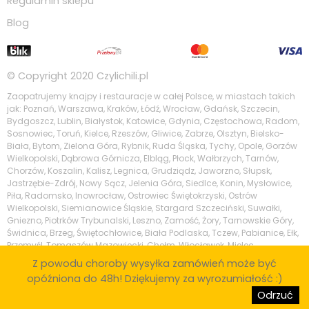
Regulamin sklepu
Blog
© Copyright 2020
Czylichili.pl
Zaopatrujemy knajpy i restauracje w całej Polsce, w miastach takich
jak: Poznań, Warszawa, Kraków, Łódź, Wrocław, Gdańsk, Szczecin,
Bydgoszcz, Lublin, Białystok, Katowice, Gdynia, Częstochowa, Radom,
Sosnowiec, Toruń, Kielce, Rzeszów, Gliwice, Zabrze, Olsztyn, Bielsko-
Biała, Bytom, Zielona Góra, Rybnik, Ruda Śląska, Tychy, Opole, Gorzów
Wielkopolski, Dąbrowa Górnicza, Elbląg, Płock, Wałbrzych, Tarnów,
Chorzów, Koszalin, Kalisz, Legnica, Grudziądz, Jaworzno, Słupsk,
Jastrzębie-Zdrój, Nowy Sącz, Jelenia Góra, Siedlce, Konin, Mysłowice,
Piła, Radomsko, Inowrocław, Ostrowiec Świętokrzyski, Ostrów
Wielkopolski, Siemianowice Śląskie, Stargard Szczeciński, Suwałki,
Gniezno, Piotrków Trybunalski, Leszno, Zamość, Żory, Tarnowskie Góry,
Świdnica, Brzeg, Świętochłowice, Biała Podlaska, Tczew, Pabianice, Ełk,
Przemyśl, Tomaszów Mazowiecki, Chełm, Włocławek, Mielec,
Tarnobrzeg, Krosno, Kędzierzyn-Koźle, Piaseczno, Zgierz, Wodzisław
Z powodu choroby wysyłka zamówień może być
Śląski, Stalowa Wola, Skierniewice, Legionowo, Nowy Targ, Puławy,
opóźniona do 48h! Dziękujemy za wyrozumiałość :)
Otwock, Ostrów Mazowiecka, Ozorków, Sopot, Wejherowo, Bolesławiec,
Odrzuć
Swarzędz, Brzesko, Płońsk, Piastów, Śrem, Knurow, Staszów, Skarżysko-
Kamienna.