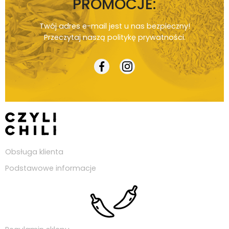
PROMOCJE:
Twój adres e-mail jest u nas bezpieczny!
Przeczytaj naszą
politykę prywatności
.
Obsługa klienta
Podstawowe informacje