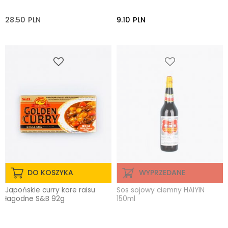
28.50
PLN
9.10
PLN
DO KOSZYKA
WYPRZEDANE
Japońskie curry kare raisu
Sos sojowy ciemny HAIYIN
łagodne S&B 92g
150ml