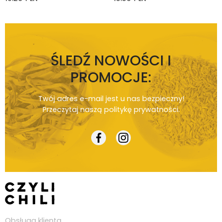
ŚLEDŹ NOWOŚCI I
PROMOCJE:
Twój adres e-mail jest u nas bezpieczny!
Przeczytaj naszą
politykę prywatności
.
Obsługa klienta