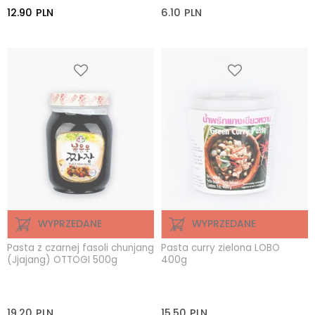
12.90
PLN
6.10
PLN
WYPRZEDANE
WYPRZEDANE
Pasta z czarnej fasoli chunjang
Pasta curry zielona LOBO
(Jjajang) OTTOGI 500g
400g
19.20
PLN
15.50
PLN