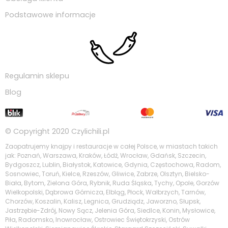
Podstawowe informacje
Regulamin sklepu
Blog
© Copyright 2020
Czylichili.pl
Zaopatrujemy knajpy i restauracje w całej Polsce, w miastach takich
jak: Poznań, Warszawa, Kraków, Łódź, Wrocław, Gdańsk, Szczecin,
Bydgoszcz, Lublin, Białystok, Katowice, Gdynia, Częstochowa, Radom,
Sosnowiec, Toruń, Kielce, Rzeszów, Gliwice, Zabrze, Olsztyn, Bielsko-
Biała, Bytom, Zielona Góra, Rybnik, Ruda Śląska, Tychy, Opole, Gorzów
Wielkopolski, Dąbrowa Górnicza, Elbląg, Płock, Wałbrzych, Tarnów,
Chorzów, Koszalin, Kalisz, Legnica, Grudziądz, Jaworzno, Słupsk,
Jastrzębie-Zdrój, Nowy Sącz, Jelenia Góra, Siedlce, Konin, Mysłowice,
Piła, Radomsko, Inowrocław, Ostrowiec Świętokrzyski, Ostrów