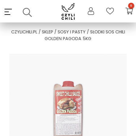
Skip
to
content
CZYLICHILI.PL
/
SKLEP
/
SOSY I PASTY
/ SŁODKI SOS CHILI
GOLDEN PAGODA 5KG