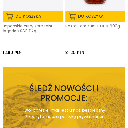
DO KOSZYKA
DO KOSZYKA
Japońskie curry kare raisu
Pasta Tom Yum COCK 900g
łagodne S&B 92g
12.90
PLN
31.20
PLN
ŚLEDŹ NOWOŚCI I
PROMOCJE:
Twój adres e-mail jest u nas bezpieczny!
Przeczytaj naszą
politykę prywatności
.