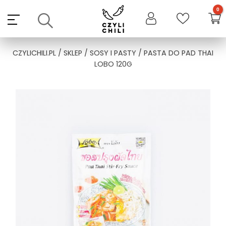
Skip
to
content
CZYLICHILI.PL
/
SKLEP
/
SOSY I PASTY
/ PASTA DO PAD THAI
LOBO 120G