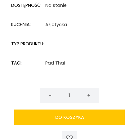
DOSTĘPNOŚĆ:
Na stanie
KUCHNIA:
Azjatycka
TYP PRODUKTU:
TAGI:
Pad Thai
ilość
Pasta
do
pad
DO KOSZYKA
thai
LOBO
120g