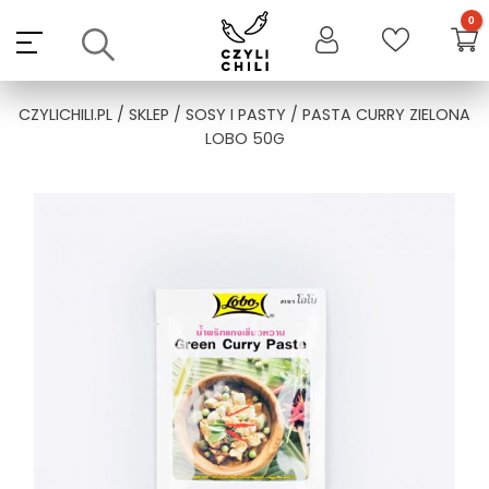
Skip
to
content
CZYLICHILI.PL
/
SKLEP
/
SOSY I PASTY
/ PASTA CURRY ZIELONA
LOBO 50G