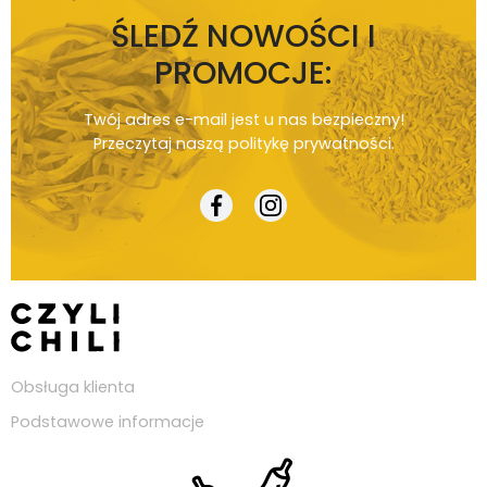
ŚLEDŹ NOWOŚCI I
PROMOCJE:
Twój adres e-mail jest u nas bezpieczny!
Przeczytaj naszą
politykę prywatności
.
Obsługa klienta
Podstawowe informacje