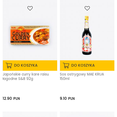
DO KOSZYKA
DO KOSZYKA
Japońskie curry kare raisu
Sos ostrygowy MAE KRUA
łagodne S&B 92g
150ml
12.90
PLN
9.10
PLN