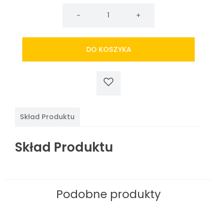
ilość
Pasta
curry
zielona
DO KOSZYKA
LOBO
50g
Skład Produktu
Skład Produktu
Podobne produkty