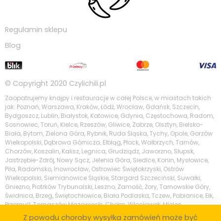
Regulamin sklepu
Blog
© Copyright 2020
Czylichili.pl
Zaopatrujemy knajpy i restauracje w całej Polsce, w miastach takich
jak: Poznań, Warszawa, Kraków, Łódź, Wrocław, Gdańsk, Szczecin,
Bydgoszcz, Lublin, Białystok, Katowice, Gdynia, Częstochowa, Radom,
Sosnowiec, Toruń, Kielce, Rzeszów, Gliwice, Zabrze, Olsztyn, Bielsko-
Biała, Bytom, Zielona Góra, Rybnik, Ruda Śląska, Tychy, Opole, Gorzów
Wielkopolski, Dąbrowa Górnicza, Elbląg, Płock, Wałbrzych, Tarnów,
Chorzów, Koszalin, Kalisz, Legnica, Grudziądz, Jaworzno, Słupsk,
Jastrzębie-Zdrój, Nowy Sącz, Jelenia Góra, Siedlce, Konin, Mysłowice,
Piła, Radomsko, Inowrocław, Ostrowiec Świętokrzyski, Ostrów
Wielkopolski, Siemianowice Śląskie, Stargard Szczeciński, Suwałki,
Gniezno, Piotrków Trybunalski, Leszno, Zamość, Żory, Tarnowskie Góry,
Świdnica, Brzeg, Świętochłowice, Biała Podlaska, Tczew, Pabianice, Ełk,
Przemyśl, Tomaszów Mazowiecki, Chełm, Włocławek, Mielec,
Tarnobrzeg, Krosno, Kędzierzyn-Koźle, Piaseczno, Zgierz, Wodzisław
Z powodu choroby wysyłka zamówień może być