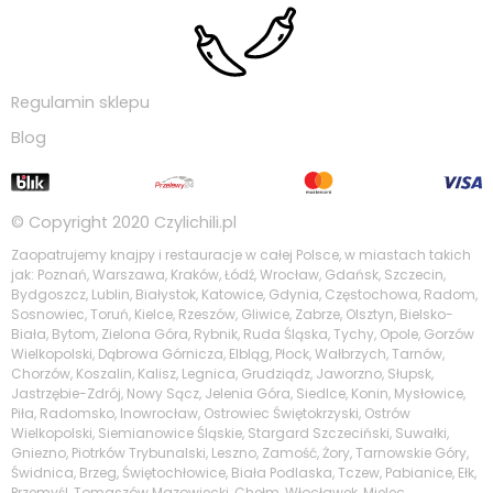
Regulamin sklepu
Blog
© Copyright 2020
Czylichili.pl
Zaopatrujemy knajpy i restauracje w całej Polsce, w miastach takich
jak: Poznań, Warszawa, Kraków, Łódź, Wrocław, Gdańsk, Szczecin,
Bydgoszcz, Lublin, Białystok, Katowice, Gdynia, Częstochowa, Radom,
Sosnowiec, Toruń, Kielce, Rzeszów, Gliwice, Zabrze, Olsztyn, Bielsko-
Biała, Bytom, Zielona Góra, Rybnik, Ruda Śląska, Tychy, Opole, Gorzów
Wielkopolski, Dąbrowa Górnicza, Elbląg, Płock, Wałbrzych, Tarnów,
Chorzów, Koszalin, Kalisz, Legnica, Grudziądz, Jaworzno, Słupsk,
Jastrzębie-Zdrój, Nowy Sącz, Jelenia Góra, Siedlce, Konin, Mysłowice,
Piła, Radomsko, Inowrocław, Ostrowiec Świętokrzyski, Ostrów
Wielkopolski, Siemianowice Śląskie, Stargard Szczeciński, Suwałki,
Gniezno, Piotrków Trybunalski, Leszno, Zamość, Żory, Tarnowskie Góry,
Świdnica, Brzeg, Świętochłowice, Biała Podlaska, Tczew, Pabianice, Ełk,
Przemyśl, Tomaszów Mazowiecki, Chełm, Włocławek, Mielec,