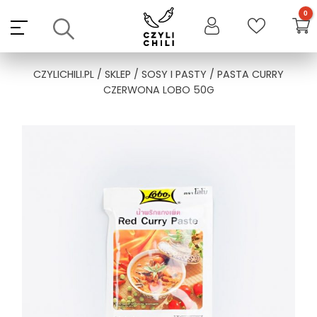
Skip
to
content
CZYLICHILI.PL
/
SKLEP
/
SOSY I PASTY
/ PASTA CURRY
CZERWONA LOBO 50G