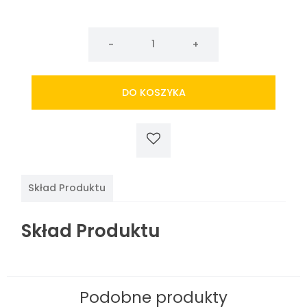
ilość
Pasta
curry
czerwona
DO KOSZYKA
LOBO
50g
Skład Produktu
Skład Produktu
Podobne produkty