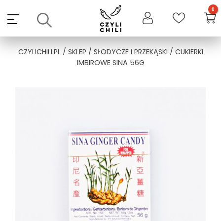
Skip
to
content
CZYLICHILI.PL
/
SKLEP
/
SŁODYCZE I PRZEKĄSKI
/ CUKIERKI
IMBIROWE SINA 56G