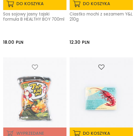
DO KOSZYKA
DO KOSZYKA
Sos sojowy jasny tajski
Ciastko mochi z sezamem Y&L
formula B HEALTHY BOY 700ml
210g
18.00
PLN
12.30
PLN
WYPRZEDANE
DO KOSZYKA