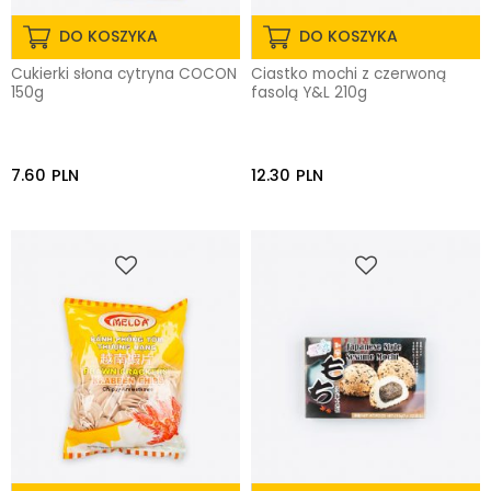
DO KOSZYKA
DO KOSZYKA
Cukierki słona cytryna COCON
Ciastko mochi z czerwoną
150g
fasolą Y&L 210g
7.60
PLN
12.30
PLN