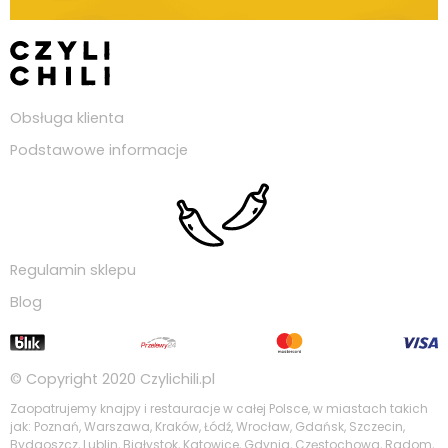
Obsługa klienta
Podstawowe informacje
Regulamin sklepu
Blog
© Copyright 2020
Czylichili.pl
Zaopatrujemy knajpy i restauracje w całej Polsce, w miastach takich
jak: Poznań, Warszawa, Kraków, Łódź, Wrocław, Gdańsk, Szczecin,
Bydgoszcz, Lublin, Białystok, Katowice, Gdynia, Częstochowa, Radom,