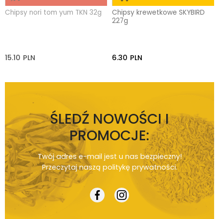
Chipsy nori tom yum TKN 32g
Chipsy krewetkowe SKYBIRD
227g
15.10
PLN
6.30
PLN
ŚLEDŹ NOWOŚCI I
PROMOCJE:
Twój adres e-mail jest u nas bezpieczny!
Przeczytaj naszą
politykę prywatności
.