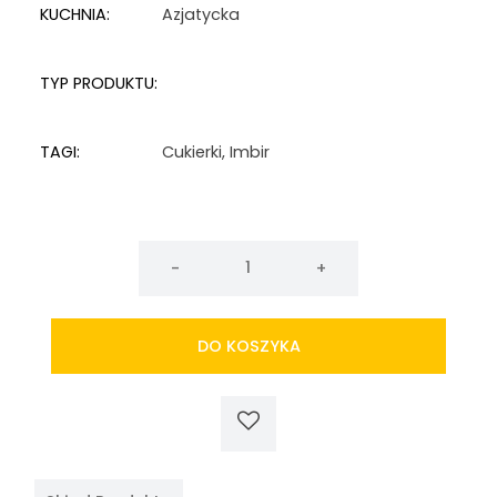
KUCHNIA:
Azjatycka
TYP PRODUKTU:
TAGI:
Cukierki
,
Imbir
ilość
Cukierki
imbirowe
SINA
DO KOSZYKA
56g