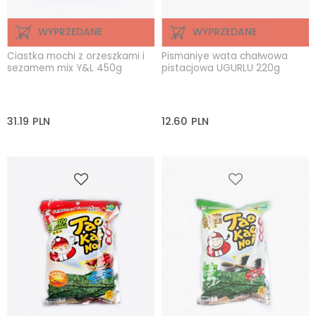
WYPRZEDANE
WYPRZEDANE
Ciastka mochi z orzeszkami i
Pismaniye wata chałwowa
sezamem mix Y&L 450g
pistacjowa UGURLU 220g
31.19
PLN
12.60
PLN