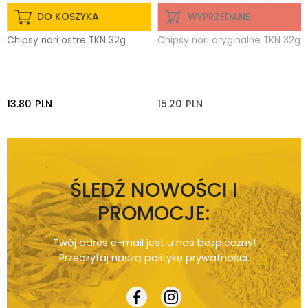
DO KOSZYKA
WYPRZEDANE
Chipsy nori ostre TKN 32g
Chipsy nori oryginalne TKN 32g
13.80
PLN
15.20
PLN
ŚLEDŹ NOWOŚCI I
PROMOCJE:
Twój adres e-mail jest u nas bezpieczny!
Przeczytaj naszą
politykę prywatności
.