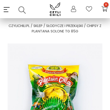
Skip
to
content
CZYLICHILI.PL
/
SKLEP
/
SŁODYCZE I PRZEKĄSKI
/ CHIPSY Z
PLANTANA SOLONE TG 85G