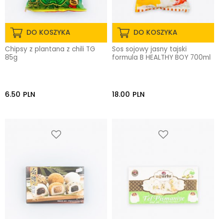
DO KOSZYKA
DO KOSZYKA
Chipsy z plantana z chili TG
Sos sojowy jasny tajski
85g
formula B HEALTHY BOY 700ml
6.50
PLN
18.00
PLN