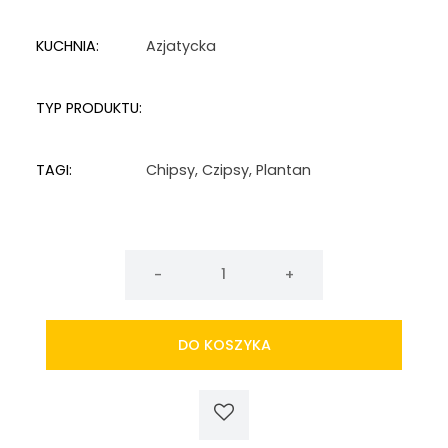
KUCHNIA:
Azjatycka
TYP PRODUKTU:
TAGI:
Chipsy
,
Czipsy
,
Plantan
ilość
Chipsy
z
plantana
DO KOSZYKA
solone
TG
85g