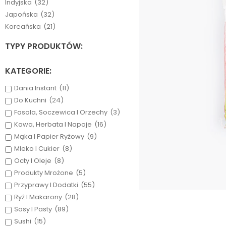
Indyjska
(32)
Japońska
(32)
Koreańska
(21)
TYPY PRODUKTÓW:
KATEGORIE:
Dania Instant
(11)
Do Kuchni
(24)
Fasola, Soczewica I Orzechy
(3)
Kawa, Herbata I Napoje
(16)
Mąka I Papier Ryżowy
(9)
Mleko I Cukier
(8)
Octy I Oleje
(8)
Produkty Mrożone
(5)
Przyprawy I Dodatki
(55)
Ryż I Makarony
(28)
Sosy I Pasty
(89)
Sushi
(15)