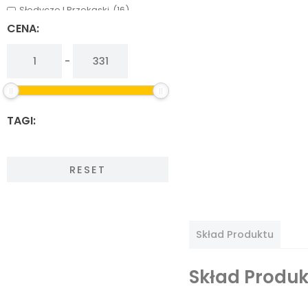
Słodycze I Przekąski
(16)
Warzywa, Grzyby I Owoce
(13)
CENA:
-
TAGI:
RESET
Skład Produktu
Skład Produk