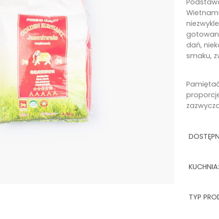
Podstawa 
Wietnamu
niezwykl
gotowani
dań, niek
smaku, z
Pamiętać
proporcj
zazwyczaj
DOSTĘP
KUCHNIA
TYP PRO