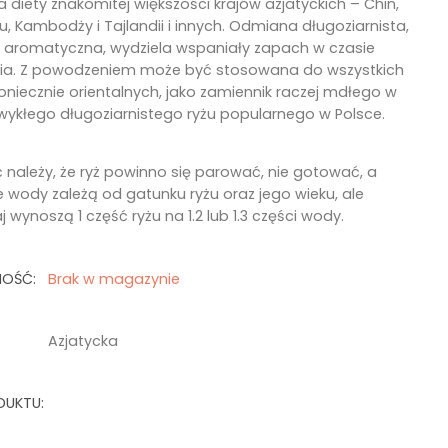
diety znakomitej większości krajów azjatyckich – Chin,
, Kambodży i Tajlandii i innych. Odmiana długoziarnista,
e aromatyczna, wydziela wspaniały zapach w czasie
a. Z powodzeniem może być stosowana do wszystkich
oniecznie orientalnych, jako zamiennik raczej mdłego w
wykłego długoziarnistego ryżu popularnego w Polsce.
 należy, że ryż powinno się parować, nie gotować, a
e wody zależą od gatunku ryżu oraz jego wieku, ale
 wynoszą 1 część ryżu na 1.2 lub 1.3 części wody.
NOŚĆ:
Brak w magazynie
:
Azjatycka
DUKTU: