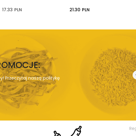
17.33
PLN
21.30
PLN
PROMOCJE:
ny! Przeczytaj naszą
politykę
Re