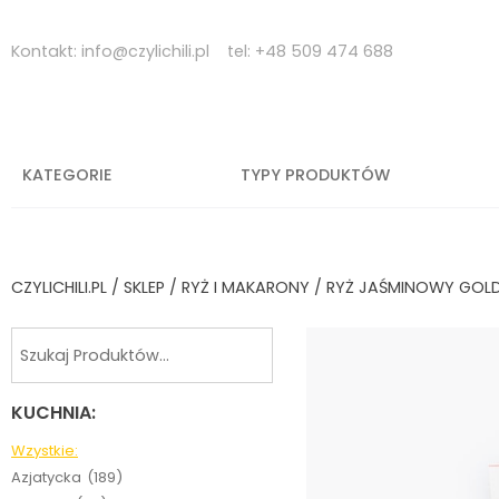
Skip
to
Kontakt:
info@czylichili.pl
tel:
+48 509 474 688
content
KATEGORIE
TYPY PRODUKTÓW
CZYLICHILI.PL
/
SKLEP
/
RYŻ I MAKARONY
/ RYŻ JAŚMINOWY GOLD
KUCHNIA:
Wzystkie:
Azjatycka
(189)