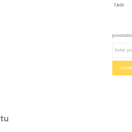
TAGI:
powiadom
POWI
tu