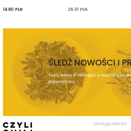
14.90
PLN
26.10
PLN
ŚLEDŹ NOWOŚCI I 
Twój adres e-mail jest u nas bezpiecz
prywatności
.
Obsługa klienta