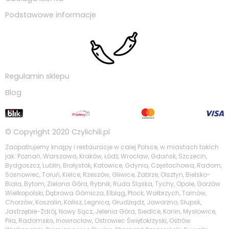
Podstawowe informacje
Regulamin sklepu
Blog
© Copyright 2020
Czylichili.pl
Zaopatrujemy knajpy i restauracje w całej Polsce, w miastach takich
jak: Poznań, Warszawa, Kraków, Łódź, Wrocław, Gdańsk, Szczecin,
Bydgoszcz, Lublin, Białystok, Katowice, Gdynia, Częstochowa, Radom,
Sosnowiec, Toruń, Kielce, Rzeszów, Gliwice, Zabrze, Olsztyn, Bielsko-
Biała, Bytom, Zielona Góra, Rybnik, Ruda Śląska, Tychy, Opole, Gorzów
Wielkopolski, Dąbrowa Górnicza, Elbląg, Płock, Wałbrzych, Tarnów,
Chorzów, Koszalin, Kalisz, Legnica, Grudziądz, Jaworzno, Słupsk,
Jastrzębie-Zdrój, Nowy Sącz, Jelenia Góra, Siedlce, Konin, Mysłowice,
Piła, Radomsko, Inowrocław, Ostrowiec Świętokrzyski, Ostrów