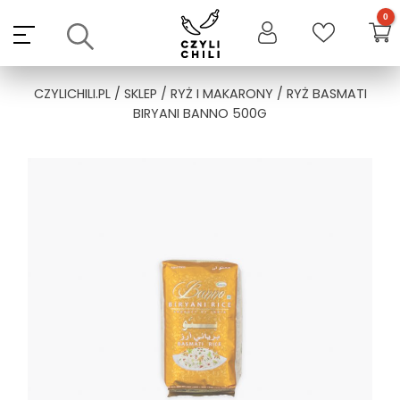
Skip
to
content
CZYLICHILI.PL
/
SKLEP
/
RYŻ I MAKARONY
/ RYŻ BASMATI
BIRYANI BANNO 500G