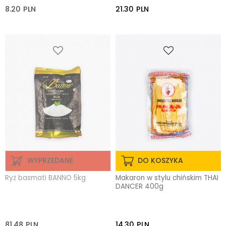
8.20
PLN
21.30
PLN
WYPRZEDANE
DO KOSZYKA
Ryż basmati BANNO 5kg
Makaron w stylu chińskim THAI
DANCER 400g
81.48
PLN
14.30
PLN