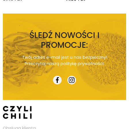
ŚLEDŹ NOWOŚCI I
PROMOCJE:
Twój adres e-mail jest u nas bezpieczny!
Przeczytaj naszą
politykę prywatności
.
Obsługa klienta