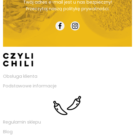
Twój adres e-mail jest u nas bezpieczny!
Przeczytaj naszą
politykę prywatności
.
Obsługa klienta
Podstawowe informacje
Regulamin sklepu
Blog