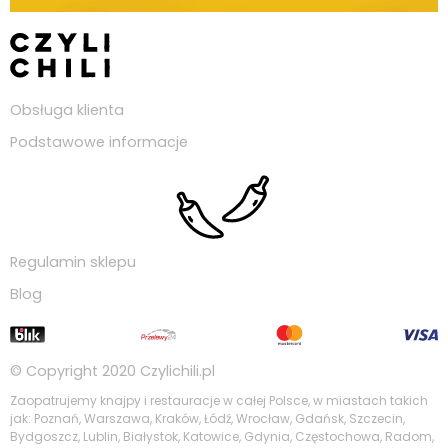
Obsługa klienta
Podstawowe informacje
Regulamin sklepu
Blog
© Copyright 2020
Czylichili.pl
Zaopatrujemy knajpy i restauracje w całej Polsce, w miastach takich
jak: Poznań, Warszawa, Kraków, Łódź, Wrocław, Gdańsk, Szczecin,
Bydgoszcz, Lublin, Białystok, Katowice, Gdynia, Częstochowa, Radom,