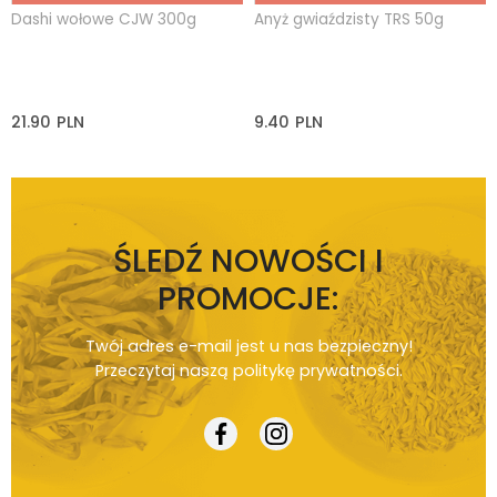
Dashi wołowe CJW 300g
Anyż gwiaździsty TRS 50g
21.90
PLN
9.40
PLN
ŚLEDŹ NOWOŚCI I
PROMOCJE:
Twój adres e-mail jest u nas bezpieczny!
Przeczytaj naszą
politykę prywatności
.