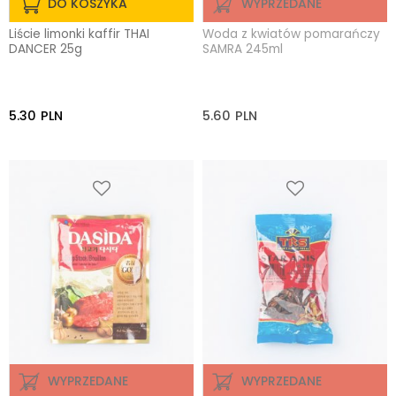
DO KOSZYKA
WYPRZEDANE
Liście limonki kaffir THAI
Woda z kwiatów pomarańczy
DANCER 25g
SAMRA 245ml
5.30
PLN
5.60
PLN
WYPRZEDANE
WYPRZEDANE