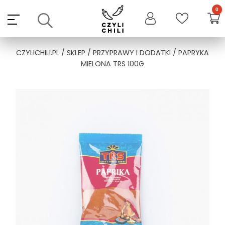
Skip
to
content
CZYLICHILI.PL
/
SKLEP
/
PRZYPRAWY I DODATKI
/ PAPRYKA
MIELONA TRS 100G