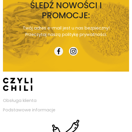
ŚLEDŹ NOWOŚCI I
PROMOCJE:
Twój adres e-mail jest u nas bezpieczny!
Przeczytaj naszą
politykę prywatności
.
Obsługa klienta
Podstawowe informacje