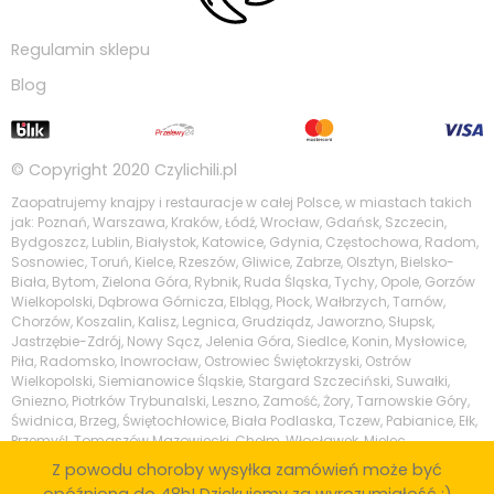
Regulamin sklepu
Blog
© Copyright 2020
Czylichili.pl
Zaopatrujemy knajpy i restauracje w całej Polsce, w miastach takich
jak: Poznań, Warszawa, Kraków, Łódź, Wrocław, Gdańsk, Szczecin,
Bydgoszcz, Lublin, Białystok, Katowice, Gdynia, Częstochowa, Radom,
Sosnowiec, Toruń, Kielce, Rzeszów, Gliwice, Zabrze, Olsztyn, Bielsko-
Biała, Bytom, Zielona Góra, Rybnik, Ruda Śląska, Tychy, Opole, Gorzów
Wielkopolski, Dąbrowa Górnicza, Elbląg, Płock, Wałbrzych, Tarnów,
Chorzów, Koszalin, Kalisz, Legnica, Grudziądz, Jaworzno, Słupsk,
Jastrzębie-Zdrój, Nowy Sącz, Jelenia Góra, Siedlce, Konin, Mysłowice,
Piła, Radomsko, Inowrocław, Ostrowiec Świętokrzyski, Ostrów
Wielkopolski, Siemianowice Śląskie, Stargard Szczeciński, Suwałki,
Gniezno, Piotrków Trybunalski, Leszno, Zamość, Żory, Tarnowskie Góry,
Świdnica, Brzeg, Świętochłowice, Biała Podlaska, Tczew, Pabianice, Ełk,
Przemyśl, Tomaszów Mazowiecki, Chełm, Włocławek, Mielec,
Tarnobrzeg, Krosno, Kędzierzyn-Koźle, Piaseczno, Zgierz, Wodzisław
Z powodu choroby wysyłka zamówień może być
Śląski, Stalowa Wola, Skierniewice, Legionowo, Nowy Targ, Puławy,
opóźniona do 48h! Dziękujemy za wyrozumiałość :)