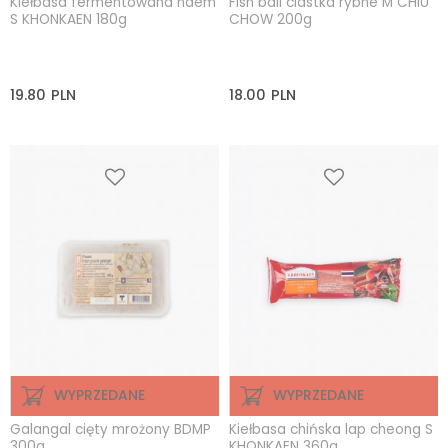
Kiełbasa fermentowana naem
Fish ball ciastka rybne M CHIU
S KHONKAEN 180g
CHOW 200g
19.80
PLN
18.00
PLN
WYPRZEDANE
WYPRZEDANE
Galangal cięty mrożony BDMP
Kiełbasa chińska lap cheong S
300g
KHONKAEN 360g