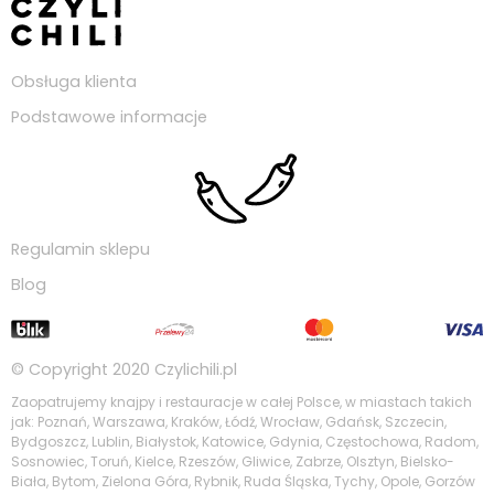
Obsługa klienta
Podstawowe informacje
Regulamin sklepu
Blog
© Copyright 2020
Czylichili.pl
Zaopatrujemy knajpy i restauracje w całej Polsce, w miastach takich
jak: Poznań, Warszawa, Kraków, Łódź, Wrocław, Gdańsk, Szczecin,
Bydgoszcz, Lublin, Białystok, Katowice, Gdynia, Częstochowa, Radom,
Sosnowiec, Toruń, Kielce, Rzeszów, Gliwice, Zabrze, Olsztyn, Bielsko-
Biała, Bytom, Zielona Góra, Rybnik, Ruda Śląska, Tychy, Opole, Gorzów