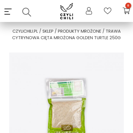
Skip
to
content
CZYLICHILI.PL
/
SKLEP
/
PRODUKTY MROŻONE
/ TRAWA
CYTRYNOWA CIĘTA MROŻONA GOLDEN TURTLE 250G