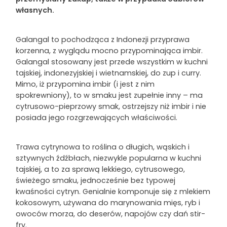
własnych.
Galangal to pochodząca z Indonezji przyprawa
korzenna, z wyglądu mocno przypominająca imbir.
Galangal stosowany jest przede wszystkim w kuchni
tajskiej, indonezyjskiej i wietnamskiej, do zup i curry.
Mimo, iż przypomina imbir (i jest z nim
spokrewniony), to w smaku jest zupełnie inny – ma
cytrusowo-pieprzowy smak, ostrzejszy niż imbir i nie
posiada jego rozgrzewających właściwości.
Trawa cytrynowa to roślina o długich, wąskich i
sztywnych źdźbłach, niezwykle popularna w kuchni
tajskiej, a to za sprawą lekkiego, cytrusowego,
świeżego smaku, jednocześnie bez typowej
kwaśności cytryn. Genialnie komponuje się z mlekiem
kokosowym, używana do marynowania mięs, ryb i
owoców morza, do deserów, napojów czy dań stir-
fry.