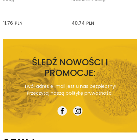
11.76
PLN
40.74
PLN
ŚLEDŹ NOWOŚCI I
PROMOCJE:
Twój adres e-mail jest u nas bezpieczny!
Przeczytaj naszą
politykę prywatności
.