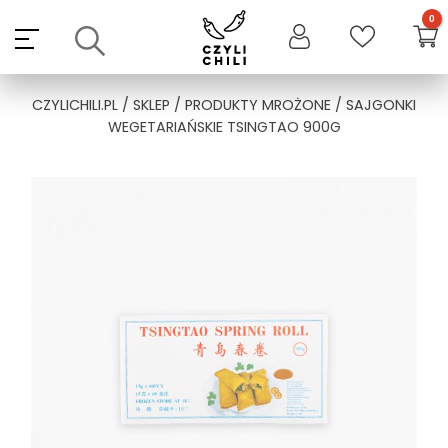
Skip
to
content
CZYLICHILI.PL
/
SKLEP
/
PRODUKTY MROŻONE
/ SAJGONKI
WEGETARIAŃSKIE TSINGTAO 900G