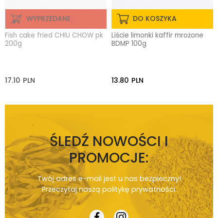
WYPRZEDANE
DO KOSZYKA
Fish cake fried CHIU CHOW pk
Liście limonki kaffir mrożone
200g
BDMP 100g
17.10
PLN
13.80
PLN
ŚLEDŹ NOWOŚCI I
PROMOCJE:
Twój adres e-mail jest u nas bezpieczny!
Przeczytaj naszą
politykę prywatności
.