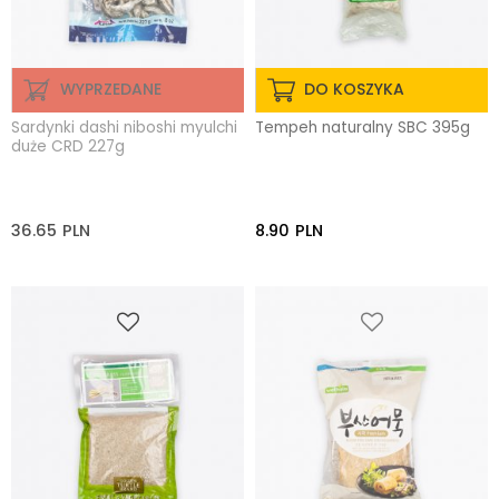
WYPRZEDANE
DO KOSZYKA
Sardynki dashi niboshi myulchi
Tempeh naturalny SBC 395g
duże CRD 227g
36.65
PLN
8.90
PLN