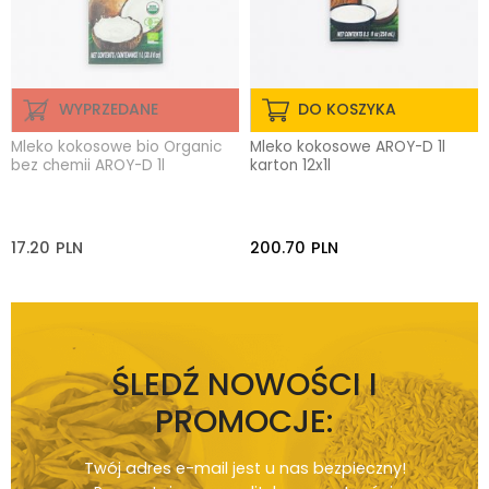
WYPRZEDANE
DO KOSZYKA
Mleko kokosowe bio Organic
Mleko kokosowe AROY-D 1l
bez chemii AROY-D 1l
karton 12x1l
17.20
PLN
200.70
PLN
ŚLEDŹ NOWOŚCI I
PROMOCJE:
Twój adres e-mail jest u nas bezpieczny!