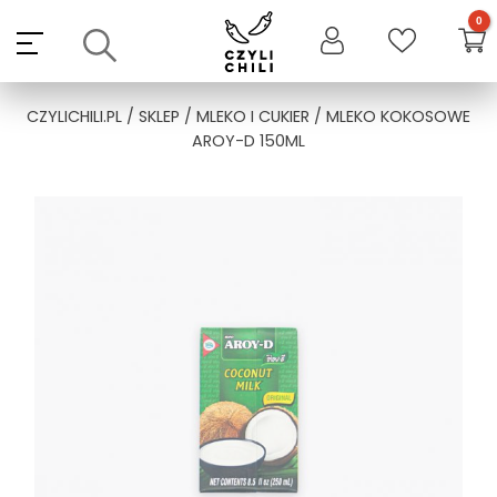
Skip
to
content
CZYLICHILI.PL
/
SKLEP
/
MLEKO I CUKIER
/ MLEKO KOKOSOWE
AROY-D 150ML