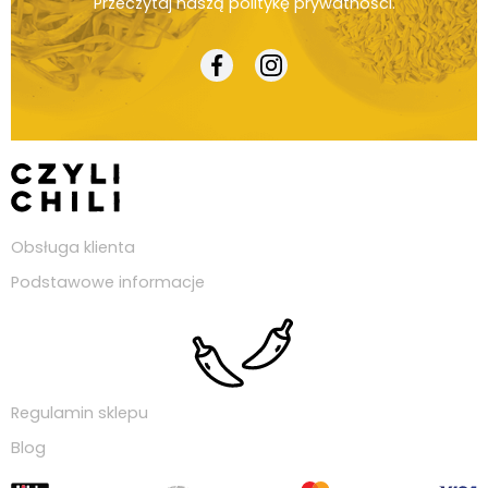
Przeczytaj naszą
politykę prywatności
.
Obsługa klienta
Podstawowe informacje
Regulamin sklepu
Blog