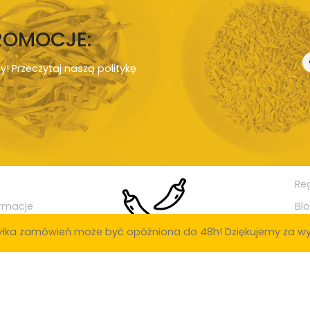
PROMOCJE:
ny! Przeczytaj naszą
politykę
Re
rmacje
Bl
łka zamówień może być opóźniona do 48h! Dziękujemy za wy
ak: Poznań, Warszawa, Kraków, Łódź, Wrocław, Gdańsk, Szczecin, Bydgoszcz
ielona Góra, Rybnik, Ruda Śląska, Tychy, Opole, Gorzów Wielkopolski, Dąbrowa
ia Góra, Siedlce, Konin, Mysłowice, Piła, Radomsko, Inowrocław, Ostrowiec 
y, Tarnowskie Góry, Świdnica, Brzeg, Świętochłowice, Biała Podlaska, Tcze