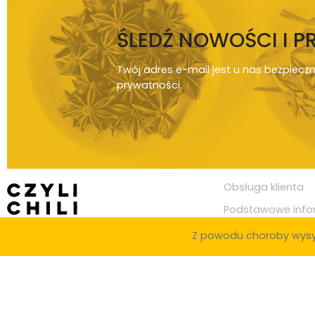
ŚLEDŹ NOWOŚCI I 
Twój adres e-mail jest u nas bezpiecz
prywatności
.
Obsługa klienta
Podstawowe info
Z powodu choroby wysy
© Copyright 2020
Czylichili.pl
Zaopatrujemy knajpy i restauracje w całej Polsce, w miastach takich j
Toruń, Kielce, Rzeszów, Gliwice, Zabrze, Olsztyn, Bielsko-Biała, Bytom, Z
Legnica, Grudziądz, Jaworzno, Słupsk, Jastrzębie-Zdrój, Nowy Sącz, Jelen
Szczeciński, Suwałki, Gniezno, Piotrków Trybunalski, Leszno, Zamość, Żor