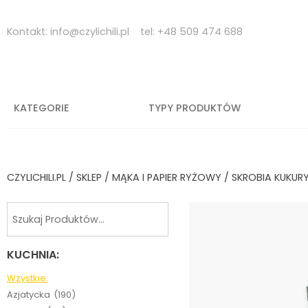
Skip
to
Kontakt:
info@czylichili.pl
tel:
+48 509 474 688
content
KATEGORIE
TYPY PRODUKTÓW
CZYLICHILI.PL
/
SKLEP
/
MĄKA I PAPIER RYŻOWY
/ SKROBIA KUKUR
KUCHNIA:
Wzystkie:
Azjatycka
(190)