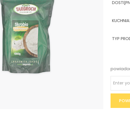
DOSTĘP
KUCHNIA
TYP PRO
powiadom
POWI