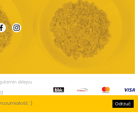
gulamin sklepu
og
rozumiałość :)
Odrzuć
, Lublin, Białystok, Katowice, Gdynia, Częstochowa, Radom, Sosnowiec,
 Górnicza, Elbląg, Płock, Wałbrzych, Tarnów, Chorzów, Koszalin, Kalisz,
Świętokrzyski, Ostrów Wielkopolski, Siemianowice Śląskie, Stargard
w, Pabianice, Ełk, Przemyśl, Tomaszów Mazowiecki, Chełm, Włocławek,