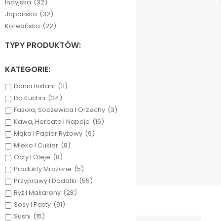
Indyjska
(32)
Japońska
(32)
Koreańska
(22)
TYPY PRODUKTÓW:
KATEGORIE:
Dania Instant
(11)
Do Kuchni
(24)
Fasola, Soczewica I Orzechy
(3)
Kawa, Herbata I Napoje
(16)
Mąka I Papier Ryżowy
(9)
Mleko I Cukier
(8)
Octy I Oleje
(8)
Produkty Mrożone
(5)
Przyprawy I Dodatki
(55)
Ryż I Makarony
(28)
Sosy I Pasty
(91)
Sushi
(15)