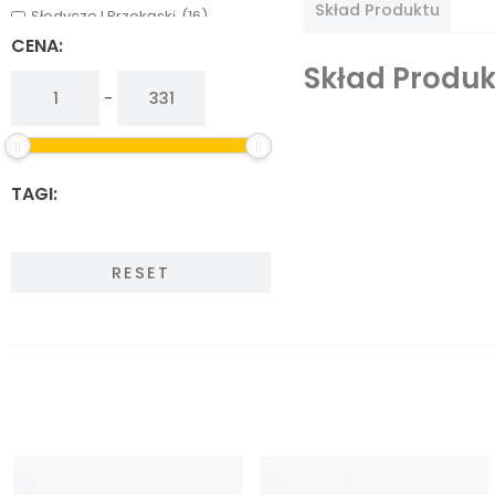
Skład Produktu
Słodycze I Przekąski
(16)
Warzywa, Grzyby I Owoce
(13)
CENA:
Skład Produk
-
TAGI:
RESET