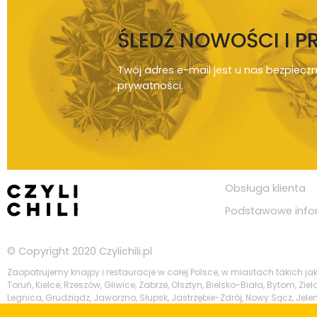
ŚLEDŹ NOWOŚCI I 
Twój adres e-mail jest u nas bezpiecz
prywatności
.
Obsługa klienta
Podstawowe info
© Copyright 2020
Czylichili.pl
Zaopatrujemy knajpy i restauracje w całej Polsce, w miastach takich j
Toruń, Kielce, Rzeszów, Gliwice, Zabrze, Olsztyn, Bielsko-Biała, Bytom, Z
Legnica, Grudziądz, Jaworzno, Słupsk, Jastrzębie-Zdrój, Nowy Sącz, Jelen
Szczeciński, Suwałki, Gniezno, Piotrków Trybunalski, Leszno, Zamość, Żor