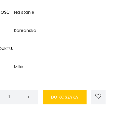
NOŚĆ:
Na stanie
:
Koreańska
DUKTU:
Milkis
DO KOSZYKA
i
y