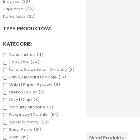
Indyjska
(32)
Japońska
(32)
Koreańska
(22)
TYPY PRODUKTÓW:
KATEGORIE:
Dania Instant
(11)
Do Kuchni
(24)
Fasola, Soczewica I Orzechy
(3)
Kawa, Herbata I Napoje
(16)
Mąka I Papier Ryżowy
(9)
Mleko I Cukier
(8)
Octy I Oleje
(8)
Produkty Mrożone
(5)
Przyprawy I Dodatki
(55)
Ryż I Makarony
(28)
Sosy I Pasty
(91)
Sushi
(15)
Skład Produktu