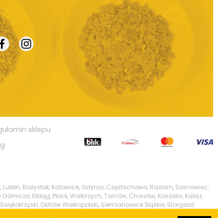
gulamin sklepu
og
, Lublin, Białystok, Katowice, Gdynia, Częstochowa, Radom, Sosnowiec,
 Górnicza, Elbląg, Płock, Wałbrzych, Tarnów, Chorzów, Koszalin, Kalisz,
Świętokrzyski, Ostrów Wielkopolski, Siemianowice Śląskie, Stargard
w, Pabianice, Ełk, Przemyśl, Tomaszów Mazowiecki, Chełm, Włocławek,