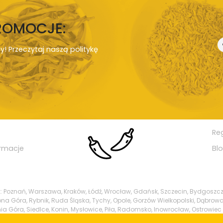
PROMOCJE:
ny! Przeczytaj naszą
politykę
Re
rmacje
Bl
ak: Poznań, Warszawa, Kraków, Łódź, Wrocław, Gdańsk, Szczecin, Bydgoszcz
ielona Góra, Rybnik, Ruda Śląska, Tychy, Opole, Gorzów Wielkopolski, Dąbrowa
ia Góra, Siedlce, Konin, Mysłowice, Piła, Radomsko, Inowrocław, Ostrowiec 
y, Tarnowskie Góry, Świdnica, Brzeg, Świętochłowice, Biała Podlaska, Tcze