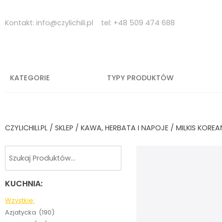
Skip
to
Kontakt:
info@czylichili.pl
tel:
+48 509 474 688
content
KATEGORIE
TYPY PRODUKTÓW
CZYLICHILI.PL
/
SKLEP
/
KAWA, HERBATA I NAPOJE
/ MILKIS KORE
KUCHNIA:
Wzystkie:
Azjatycka
(190)