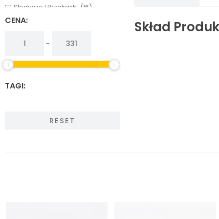
Słodycze I Przekąski
(16)
Warzywa, Grzyby I Owoce
(13)
CENA:
Skład Produk
-
TAGI:
RESET