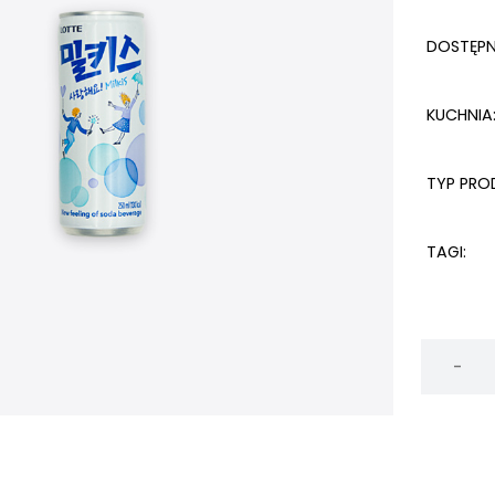
DOSTĘP
KUCHNIA
TYP PRO
TAGI:
ilość
Milkis
koreańsk
napój
mleczny
oryginaln