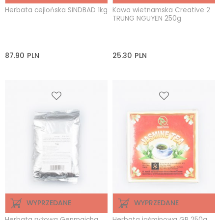
Herbata cejlońska SINDBAD 1kg
Kawa wietnamska Creative 2
TRUNG NGUYEN 250g
87.90
PLN
25.30
PLN
WYPRZEDANE
WYPRZEDANE
Herbata ryżowa Genmaicha
Herbata jaśminowa GP 250g