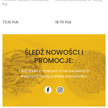
1kg
73.10
PLN
19.70
PLN
ŚLEDŹ NOWOŚCI I
PROMOCJE:
Twój adres e-mail jest u nas bezpieczny!
Przeczytaj naszą
politykę prywatności
.