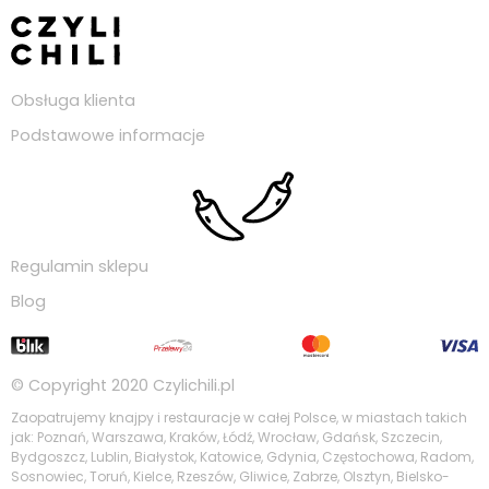
Obsługa klienta
Podstawowe informacje
Regulamin sklepu
Blog
© Copyright 2020
Czylichili.pl
Zaopatrujemy knajpy i restauracje w całej Polsce, w miastach takich
jak: Poznań, Warszawa, Kraków, Łódź, Wrocław, Gdańsk, Szczecin,
Bydgoszcz, Lublin, Białystok, Katowice, Gdynia, Częstochowa, Radom,
Sosnowiec, Toruń, Kielce, Rzeszów, Gliwice, Zabrze, Olsztyn, Bielsko-