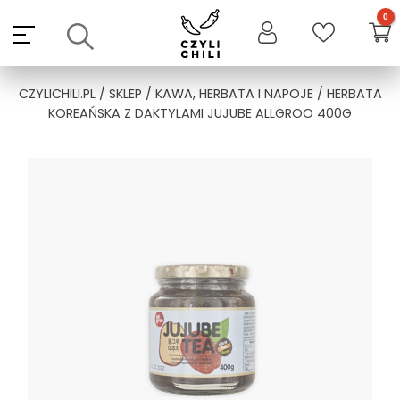
Skip
to
content
CZYLICHILI.PL
/
SKLEP
/
KAWA, HERBATA I NAPOJE
/ HERBATA
KOREAŃSKA Z DAKTYLAMI JUJUBE ALLGROO 400G