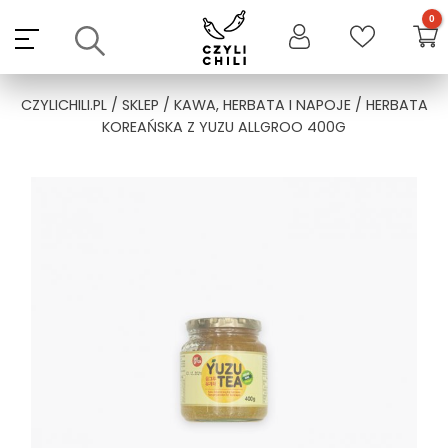
Skip
to
content
CZYLICHILI.PL
/
SKLEP
/
KAWA, HERBATA I NAPOJE
/ HERBATA
KOREAŃSKA Z YUZU ALLGROO 400G