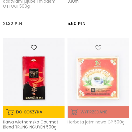
daktylami jujube i miodem
330ml
OTTOGI 500g
21.32
PLN
5.50
PLN
DO KOSZYKA
WYPRZEDANE
Kawa wietnamska Gourmet
Herbata jaśminowa GP 500g
Blend TRUNG NGUYEN 500g