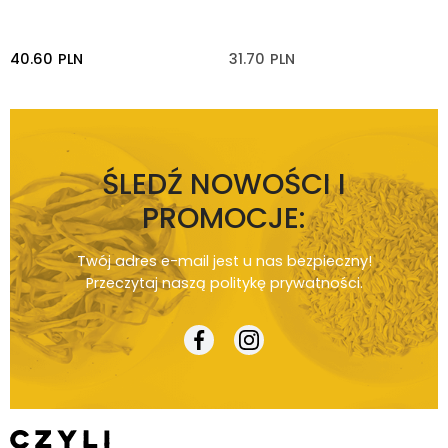
40.60
PLN
31.70
PLN
ŚLEDŹ NOWOŚCI I
PROMOCJE:
Twój adres e-mail jest u nas bezpieczny!
Przeczytaj naszą
politykę prywatności
.