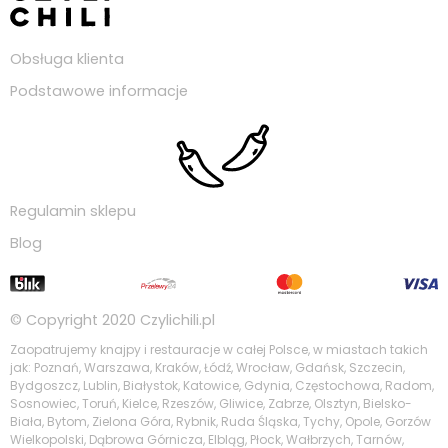
Obsługa klienta
Podstawowe informacje
Regulamin sklepu
Blog
© Copyright 2020
Czylichili.pl
Zaopatrujemy knajpy i restauracje w całej Polsce, w miastach takich
jak: Poznań, Warszawa, Kraków, Łódź, Wrocław, Gdańsk, Szczecin,
Bydgoszcz, Lublin, Białystok, Katowice, Gdynia, Częstochowa, Radom,
Sosnowiec, Toruń, Kielce, Rzeszów, Gliwice, Zabrze, Olsztyn, Bielsko-
Biała, Bytom, Zielona Góra, Rybnik, Ruda Śląska, Tychy, Opole, Gorzów
Wielkopolski, Dąbrowa Górnicza, Elbląg, Płock, Wałbrzych, Tarnów,