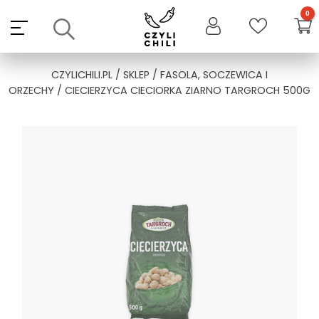
Skip
to
content
CZYLICHILI.PL
/
SKLEP
/
FASOLA, SOCZEWICA I
ORZECHY
/ CIECIERZYCA CIECIORKA ZIARNO TARGROCH 500G