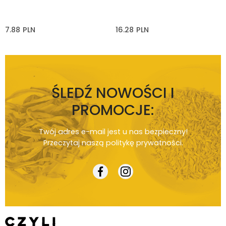
7.88
PLN
16.28
PLN
ŚLEDŹ NOWOŚCI I
PROMOCJE:
Twój adres e-mail jest u nas bezpieczny!
Przeczytaj naszą
politykę prywatności
.