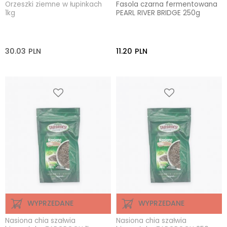
Orzeszki ziemne w łupinkach
Fasola czarna fermentowana
1kg
PEARL RIVER BRIDGE 250g
30.03
PLN
11.20
PLN
WYPRZEDANE
WYPRZEDANE
Nasiona chia szałwia
Nasiona chia szałwia