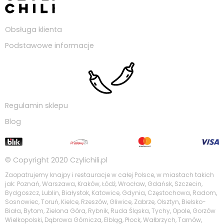
Obsługa klienta
Podstawowe informacje
Regulamin sklepu
Blog
© Copyright 2020
Czylichili.pl
Zaopatrujemy knajpy i restauracje w całej Polsce, w miastach takich
jak: Poznań, Warszawa, Kraków, Łódź, Wrocław, Gdańsk, Szczecin,
Bydgoszcz, Lublin, Białystok, Katowice, Gdynia, Częstochowa, Radom,
Sosnowiec, Toruń, Kielce, Rzeszów, Gliwice, Zabrze, Olsztyn, Bielsko-
Biała, Bytom, Zielona Góra, Rybnik, Ruda Śląska, Tychy, Opole, Gorzów
Wielkopolski, Dąbrowa Górnicza, Elbląg, Płock, Wałbrzych, Tarnów,