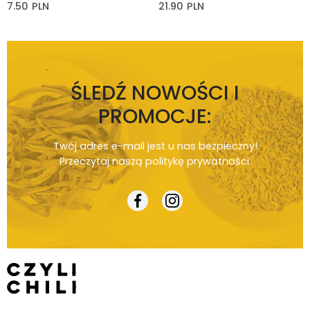
7.50
PLN
21.90
PLN
ŚLEDŹ NOWOŚCI I
PROMOCJE:
Twój adres e-mail jest u nas bezpieczny!
Przeczytaj naszą
politykę prywatności
.