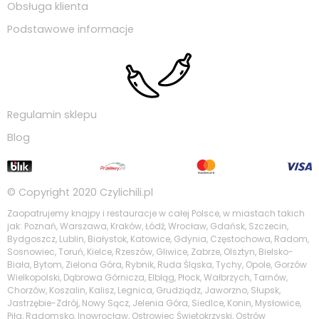
Obsługa klienta
Podstawowe informacje
Regulamin sklepu
Blog
© Copyright 2020
Czylichili.pl
Zaopatrujemy knajpy i restauracje w całej Polsce, w miastach takich
jak: Poznań, Warszawa, Kraków, Łódź, Wrocław, Gdańsk, Szczecin,
Bydgoszcz, Lublin, Białystok, Katowice, Gdynia, Częstochowa, Radom,
Sosnowiec, Toruń, Kielce, Rzeszów, Gliwice, Zabrze, Olsztyn, Bielsko-
Biała, Bytom, Zielona Góra, Rybnik, Ruda Śląska, Tychy, Opole, Gorzów
Wielkopolski, Dąbrowa Górnicza, Elbląg, Płock, Wałbrzych, Tarnów,
Chorzów, Koszalin, Kalisz, Legnica, Grudziądz, Jaworzno, Słupsk,
Jastrzębie-Zdrój, Nowy Sącz, Jelenia Góra, Siedlce, Konin, Mysłowice,
Piła, Radomsko, Inowrocław, Ostrowiec Świętokrzyski, Ostrów